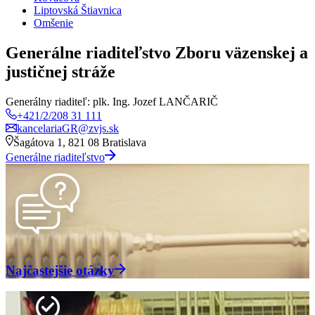
Liptovská Štiavnica
Omšenie
Generálne riaditeľstvo Zboru väzenskej a
justičnej stráže
Generálny riaditeľ: plk. Ing. Jozef LANČARIČ
+421/2/208 31 111
kancelariaGR@zvjs.sk
Šagátova 1, 821 08 Bratislava
Generálne riaditeľstvo
Najčastejšie otázky