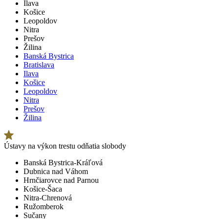
Ilava
Košice
Leopoldov
Nitra
Prešov
Žilina
Banská Bystrica
Bratislava
Ilava
Košice
Leopoldov
Nitra
Prešov
Žilina
Ústavy na výkon trestu odňatia slobody
Banská Bystrica-Kráľová
Dubnica nad Váhom
Hrnčiarovce nad Parnou
Košice-Šaca
Nitra-Chrenová
Ružomberok
Sučany