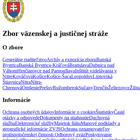
Zbor väzenskej a justičnej stráže
O zbore
Generálne riaditeľstvo
Archív a expozícia zboru
Banská
Bystrica
Banská Bystrica-Kráľová
Bratislava
Dubnica nad
Váhom
Hrnčiarovce nad Parnou
Ilava
Inštitút vzdelávania v
Nitre
Kováčová
Košice
Košice-Šaca
Leopoldov
Liptovská
Štiavnica
Nitra
Nitra-
Chrenová
Omšenie
Prešov
Ružomberok
Sučany
Trenčín
Želiezovce
Žilin
Informácie
Ochrana osobných údajov
Informácie o cookies
Štatistiky
Časté
otázky a odpovede
Dokumenty na stiahnutie
Duchovná
služba
Elektronické služby
Majetok štátu
Mapové podklady a
geografické informácie ZVJS
Ochrana oznamovateľov
protispoločenskej činnosti
Odborový zväz
Poskytovanie