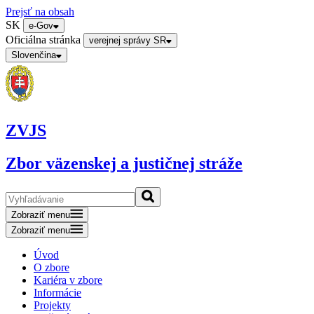
Prejsť na obsah
SK
e-Gov
Oficiálna stránka
verejnej správy SR
Slovenčina
ZVJS
Zbor väzenskej a justičnej stráže
Zobraziť menu
Zobraziť menu
Úvod
O zbore
Kariéra v zbore
Informácie
Projekty