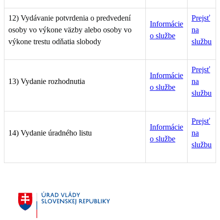
12) Vydávanie potvrdenia o predvedení
Prejsť
Informácie
osoby vo výkone väzby alebo osoby vo
na
o službe
výkone trestu odňatia slobody
službu
Prejsť
Informácie
13) Vydanie rozhodnutia
na
o službe
službu
Prejsť
Informácie
14) Vydanie úradného listu
na
o službe
službu