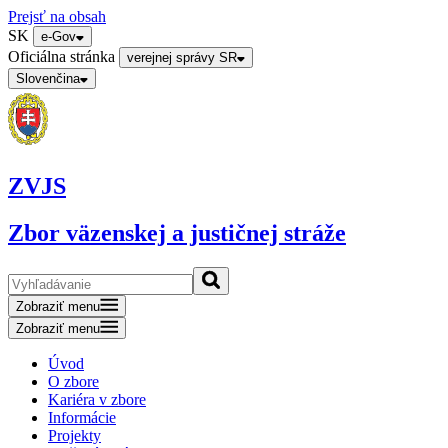
Prejsť na obsah
SK
e-Gov
Oficiálna stránka
verejnej správy SR
Slovenčina
ZVJS
Zbor väzenskej a justičnej stráže
Zobraziť menu
Zobraziť menu
Úvod
O zbore
Kariéra v zbore
Informácie
Projekty