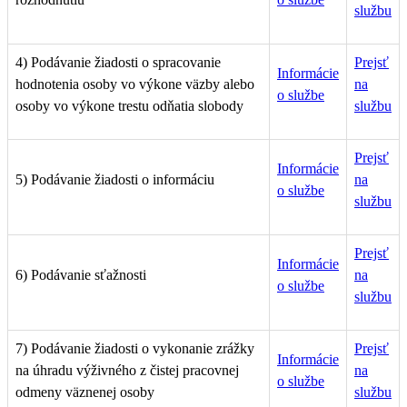
službu
4) Podávanie žiadosti o spracovanie
Prejsť
Informácie
hodnotenia osoby vo výkone väzby alebo
na
o službe
osoby vo výkone trestu odňatia slobody
službu
Prejsť
Informácie
5) Podávanie žiadosti o informáciu
na
o službe
službu
Prejsť
Informácie
6) Podávanie sťažnosti
na
o službe
službu
7) Podávanie žiadosti o vykonanie zrážky
Prejsť
Informácie
na úhradu výživného z čistej pracovnej
na
o službe
odmeny väznenej osoby
službu