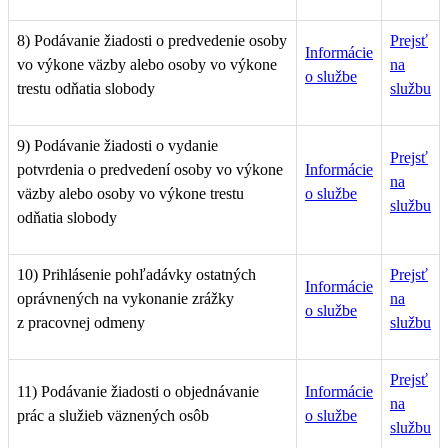
8) Podávanie žiadosti o predvedenie osoby
Prejsť
Informácie
vo výkone väzby alebo osoby vo výkone
na
o službe
trestu odňatia slobody
službu
9) Podávanie žiadosti o vydanie
Prejsť
potvrdenia o predvedení osoby vo výkone
Informácie
na
väzby alebo osoby vo výkone trestu
o službe
službu
odňatia slobody
10) Prihlásenie pohľadávky ostatných
Prejsť
Informácie
oprávnených na vykonanie zrážky
na
o službe
z pracovnej odmeny
službu
Prejsť
11)
Podávanie žiadosti o objednávanie
Informácie
na
prác a služieb väznených osôb
o službe
službu