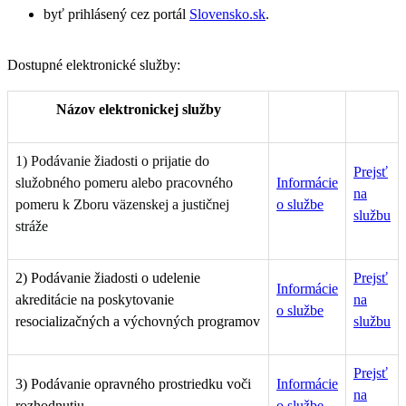
byť prihlásený cez portál
Slovensko.sk
.
Dostupné elektronické služby:
Názov elektronickej služby
1) Podávanie žiadosti o prijatie do
Prejsť
služobného pomeru alebo pracovného
Informácie
na
pomeru k Zboru väzenskej a justičnej
o službe
službu
stráže
2) Podávanie žiadosti o udelenie
Prejsť
Informácie
akreditácie na poskytovanie
na
o službe
resocializačných a výchovných programov
službu
Prejsť
3) Podávanie opravného prostriedku voči
Informácie
na
rozhodnutiu
o službe