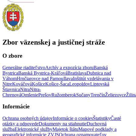
Zbor väzenskej a justičnej stráže
O zbore
Generálne riaditeľstvo
Archív a expozícia zboru
Banská
Bystrica
Banská Bystrica-Kráľová
Bratislava
Dubnica nad
Váhom
Hrnčiarovce nad Parnou
Ilava
Inštitút vzdelávania v
Nitre
Kováčová
Košice
Košice-Šaca
Leopoldov
Liptovská
Štiavnica
Nitra
Nitra-
Chrenová
Omšenie
Prešov
Ružomberok
Sučany
Trenčín
Želiezovce
Žilin
Informácie
Ochrana osobných údajov
Informácie o cookies
Štatistiky
Časté
otázky a odpovede
Dokumenty na stiahnutie
Duchovná
služba
Elektronické služby
Majetok štátu
Mapové podklady a
geografické informácie ZVJS
Ochrana oznamovateľov