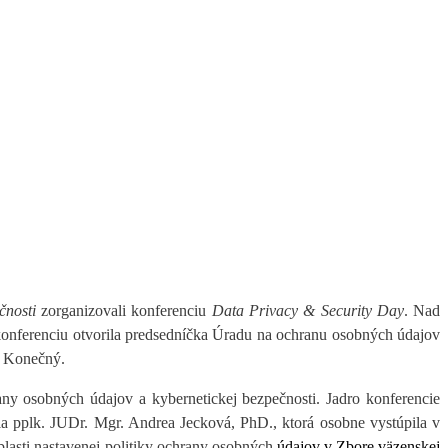
ečnosti
zorganizovali konferenciu
Data Privacy & Security Day
. Nad
konferenciu otvorila
predsedníčka Úradu na ochranu osobných údajov
n Konečný
.
ny osobných údajov a kybernetickej bezpečnosti. Jadro konferencie
nila pplk. JUDr. Mgr. Andrea Jecková, PhD.
, ktorá osobne vystúpila v
oblasti nastavenej politiky ochrany osobných
údajov v Zbore väzenskej