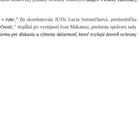
a
v ruke,”
čo
skonštatovala JUDr. Lucia Semančínová, predsedníčka
ečnost
i,”
dopĺňal pri vystúpení Ivan Makatura, predseda správnej rady
tformu pre diskusiu a výmenu skúseností, ktoré zvyšujú úroveň ochrany