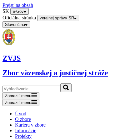
Prejsť na obsah
SK
e-Gov
Oficiálna stránka
verejnej správy SR
Slovenčina
ZVJS
Zbor väzenskej a justičnej stráže
Zobraziť menu
Zobraziť menu
Úvod
O zbore
Kariéra v zbore
Informácie
Projekty