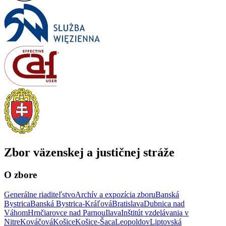
Zbor väzenskej a justičnej stráže
O zbore
Generálne riaditeľstvo
Archív a expozícia zboru
Banská
Bystrica
Banská Bystrica-Kráľová
Bratislava
Dubnica nad
Váhom
Hrnčiarovce nad Parnou
Ilava
Inštitút vzdelávania v
Nitre
Kováčová
Košice
Košice-Šaca
Leopoldov
Liptovská