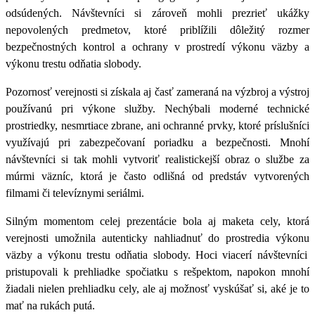
odsúdených
. Návštevníci si zároveň mohli prezrieť ukážky
nepovolených predmetov, ktoré priblížili dôležitý rozmer
bezpečnostných kontrol a ochrany
v prostredí výkonu väzby a
výkonu trestu odňatia slobody.
Pozornosť verejnosti si získala aj časť zameraná na výzbroj a výstroj
používanú pri výkone služby.
Nechýbali moderné technické
prostriedky, nesmrtiace zbrane, ani ochranné prvky, ktoré príslušníci
využívajú pri zabezpečovaní poriadku a bezpečnosti.
Mnohí
návštevníci si tak mohli vytvoriť realistickejší obraz o službe za
múrmi väzníc, ktorá je často odlišná od predstáv vytvorených
filmami či televíznymi seriálmi.
Silným momentom celej prezentácie bola aj
maketa cely, ktorá
verejnosti umožnila autenticky nahliadnuť do prostredia výkonu
väzby a výkonu trestu odňatia slobody. Hoci viacerí návštevníci
pristupovali k prehliadke spočiatku s rešpektom, napokon mnohí
žiadali nielen prehliadku cely, ale aj možnosť vyskúšať si, aké je to
mať na rukách putá.