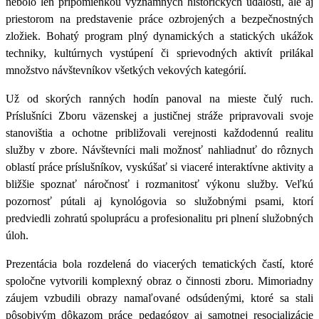
nebolo len pripomienkou významných historických udalostí, ale aj
priestorom na predstavenie práce ozbrojených a bezpečnostných
zložiek. Bohatý program plný dynamických a statických ukážok
techniky, kultúrnych vystúpení či sprievodných aktivít prilákal
množstvo návštevníkov všetkých vekových kategórií.
Už od skorých ranných hodín panoval na mieste čulý ruch.
Príslušníci Zboru väzenskej a justičnej stráže pripravovali svoje
stanovištia a ochotne približovali verejnosti každodennú realitu
služby v zbore.
Návštevníci mali možnosť nahliadnuť do rôznych
oblastí práce príslušníkov, vyskúšať si viaceré interaktívne aktivity a
bližšie spoznať náročnosť i rozmanitosť výkonu služby.
Veľkú
pozornosť pútali aj kynológovia so služobnými psami, ktorí
predviedli zohratú spoluprácu a profesionalitu pri plnení služobných
úloh.
Prezentácia bola rozdelená do viacerých tematických častí, ktoré
spoločne vytvorili komplexný obraz o činnosti zboru. Mimoriadny
záujem vzbudili
obrazy namaľované odsúdenými, ktoré sa stali
pôsobivým dôkazom práce pedagógov aj samotnej resocializácie