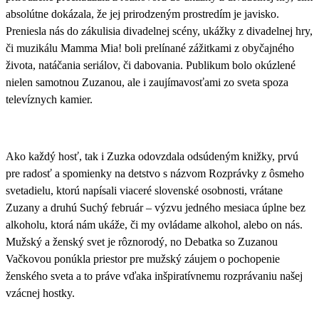
absolútne dokázala, že jej prirodzeným prostredím je javisko.
Preniesla nás do zákulisia divadelnej scény, ukážky z divadelnej hry,
či muzikálu Mamma Mia! boli prelínané zážitkami z obyčajného
života, natáčania seriálov, či dabovania.
Publikum bolo okúzlené
nielen samotnou Zuzanou, ale i zaujímavosťami zo sveta spoza
televíznych kamier.
Ako každý hosť, tak i Zuzka odovzdala odsúdeným knižky, prvú
pre radosť a spomienky na detstvo s názvom Rozprávky z ôsmeho
svetadielu, ktorú napísali viaceré slovenské osobnosti, vrátane
Zuzany a druhú Suchý február – výzvu jedného mesiaca úplne bez
alkoholu, ktorá nám ukáže, či my ovládame alkohol, alebo on nás.
Mužský a ženský svet je rôznorodý, no Debatka so Zuzanou
Vačkovou ponúkla priestor pre mužský záujem o pochopenie
ženského sveta a to práve vďaka inšpiratívnemu rozprávaniu našej
vzácnej hostky.