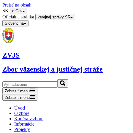
Prejsť na obsah
SK
e-Gov
Oficiálna stránka
verejnej správy SR
Slovenčina
ZVJS
Zbor väzenskej a justičnej stráže
Zobraziť menu
Zobraziť menu
Úvod
O zbore
Kariéra v zbore
Informácie
Projekty