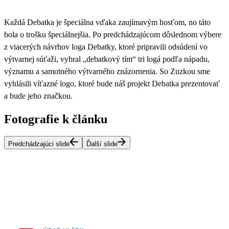
Každá Debatka je špeciálna vďaka zaujímavým hosťom, no táto
bola o trošku špeciálnejšia. Po predchádzajúcom dôslednom výbere
z viacerých návrhov loga Debatky, ktoré pripravili odsúdení vo
výtvarnej súťaži, vybral
„debatkový tím“ tri logá podľa nápadu,
významu a samotného výtvarného znázornenia
. So Zuzkou sme
vyhlásili víťazné logo, ktoré bude náš projekt Debatka prezentovať
a bude jeho značkou.
Fotografie k článku
Predchádzajúci slide
Ďalší slide