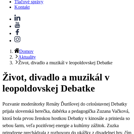
Tlačové správy
Kontakt
Domov
Aktuality
Život, divadlo a muzikál v leopoldovskej Debatke
Život, divadlo a muzikál v
leopoldovskej Debatke
Pozvanie moderátorky Renáty Ďurišovej do celoústavnej Debatky
prijala
slovenská herečka, dabérka a pedagogička Zuzana Vačková
,
ktorá bola prvou ženskou hostkou Debatky v kinosále a priniesla so
sebou šarm, veľa pozitívnej energie a kultúrny zážitok. Zuzka
prirodzene prechádzala z rozhovoru do ukážky z divadelnej hry, čím