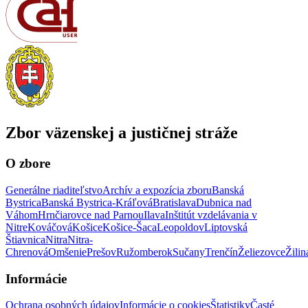
Zbor väzenskej a justičnej stráže
O zbore
Generálne riaditeľstvo
Archív a expozícia zboru
Banská
Bystrica
Banská Bystrica-Kráľová
Bratislava
Dubnica nad
Váhom
Hrnčiarovce nad Parnou
Ilava
Inštitút vzdelávania v
Nitre
Kováčová
Košice
Košice-Šaca
Leopoldov
Liptovská
Štiavnica
Nitra
Nitra-
Chrenová
Omšenie
Prešov
Ružomberok
Sučany
Trenčín
Želiezovce
Žilin
Informácie
Ochrana osobných údajov
Informácie o cookies
Štatistiky
Časté