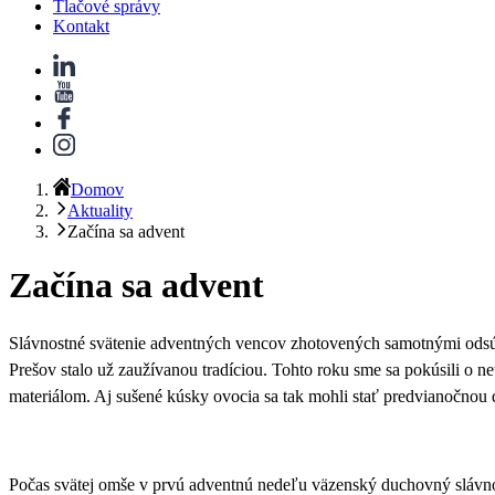
Tlačové správy
Kontakt
Domov
Aktuality
Začína sa advent
Začína sa advent
Slávnostné svätenie adventných vencov zhotovených samotnými odsúd
Prešov stalo už zaužívanou tradíciou. Tohto roku sme sa pokúsili o 
materiálom.
Aj sušené kúsky ovocia sa tak mohli stať predvianočnou 
Počas svätej omše v prvú adventnú nedeľu väzenský duchovný slávnos