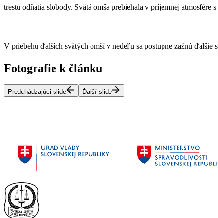
trestu odňatia slobody. Svätá omša prebiehala v príjemnej atmosfére s
V priebehu ďalších svätých omší v nedeľu sa postupne zažnú ďalšie sv
Fotografie k článku
Predchádzajúci slide
Ďalší slide