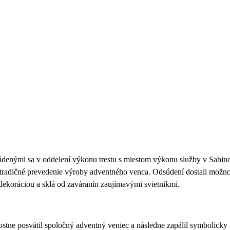
enými sa v oddelení výkonu trestu s miestom výkonu služby v Sabino
netradičné prevedenie výroby adventného venca.
Odsúdení dostali možno
dekoráciou a sklá od zaváranín zaujímavými svietnikmi.
tne posvätil spoločný adventný veniec a následne zapálil symbolicky 