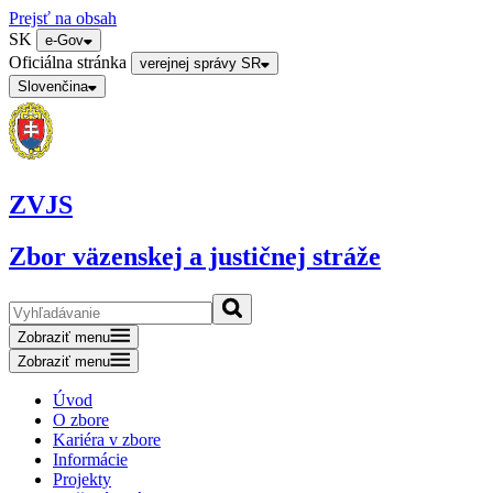
Prejsť na obsah
SK
e-Gov
Oficiálna stránka
verejnej správy SR
Slovenčina
ZVJS
Zbor väzenskej a justičnej stráže
Zobraziť menu
Zobraziť menu
Úvod
O zbore
Kariéra v zbore
Informácie
Projekty