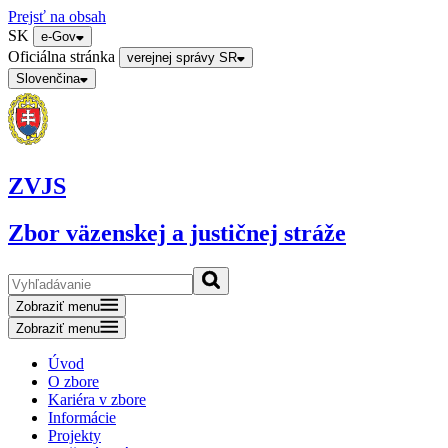
Prejsť na obsah
SK
e-Gov
Oficiálna stránka
verejnej správy SR
Slovenčina
ZVJS
Zbor väzenskej a justičnej stráže
Zobraziť menu
Zobraziť menu
Úvod
O zbore
Kariéra v zbore
Informácie
Projekty