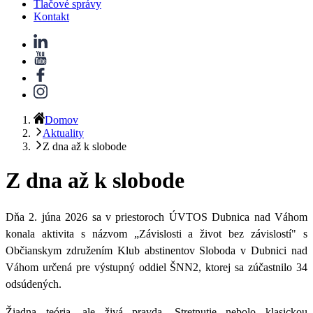
Tlačové správy
Kontakt
Domov
Aktuality
Z dna až k slobode
Z dna až k slobode
Dňa 2. júna 2026 sa v priestoroch ÚVTOS Dubnica nad Váhom
konala aktivita s názvom
„
Závislosti a život bez závislostí" s
Občianskym združením Klub abstinentov Sloboda v Dubnici nad
Váhom určená pre výstupný oddiel ŠNN2, ktorej sa zúčastnilo 34
odsúdených.
Žiadna teória, ale živá pravda. Stretnutie nebolo klasickou