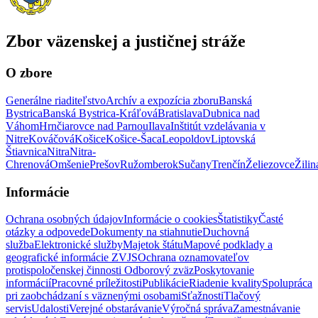
Zbor väzenskej a justičnej stráže
O zbore
Generálne riaditeľstvo
Archív a expozícia zboru
Banská
Bystrica
Banská Bystrica-Kráľová
Bratislava
Dubnica nad
Váhom
Hrnčiarovce nad Parnou
Ilava
Inštitút vzdelávania v
Nitre
Kováčová
Košice
Košice-Šaca
Leopoldov
Liptovská
Štiavnica
Nitra
Nitra-
Chrenová
Omšenie
Prešov
Ružomberok
Sučany
Trenčín
Želiezovce
Žilin
Informácie
Ochrana osobných údajov
Informácie o cookies
Štatistiky
Časté
otázky a odpovede
Dokumenty na stiahnutie
Duchovná
služba
Elektronické služby
Majetok štátu
Mapové podklady a
geografické informácie ZVJS
Ochrana oznamovateľov
protispoločenskej činnosti
Odborový zväz
Poskytovanie
informácií
Pracovné príležitosti
Publikácie
Riadenie kvality
Spolupráca
pri zaobchádzaní s väznenými osobami
Sťažnosti
Tlačový
servis
Udalosti
Verejné obstarávanie
Výročná správa
Zamestnávanie