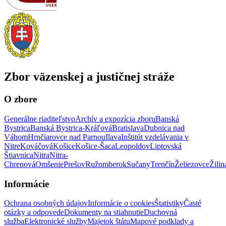
Zbor väzenskej a justičnej stráže
O zbore
Generálne riaditeľstvo
Archív a expozícia zboru
Banská
Bystrica
Banská Bystrica-Kráľová
Bratislava
Dubnica nad
Váhom
Hrnčiarovce nad Parnou
Ilava
Inštitút vzdelávania v
Nitre
Kováčová
Košice
Košice-Šaca
Leopoldov
Liptovská
Štiavnica
Nitra
Nitra-
Chrenová
Omšenie
Prešov
Ružomberok
Sučany
Trenčín
Želiezovce
Žilin
Informácie
Ochrana osobných údajov
Informácie o cookies
Štatistiky
Časté
otázky a odpovede
Dokumenty na stiahnutie
Duchovná
služba
Elektronické služby
Majetok štátu
Mapové podklady a