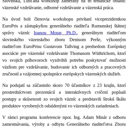
Slovinska, Ľubľana workshop zameraný na tri tematické oblasti:
väzenské vzdelávanie, odborné vzdelávanie a väzenská práca.
Na úvod boli členovia workshopu privítaní
viceprezidentkou
EuroPris a zástupkyňou generálneho riaditeľa Rumunskej štátnej
správy väzníc
Ioanou Morar, Ph.D.
, generálnym riaditeľom
slovinského väzenského zboru Denisom Perše, výkonným
riaditeľom EuroPrisu Gustavom Tallving a predsedom Európskej
asociácie pre väzenské vzdelávanie
Thomasom Wüthrichom
, ktorí
vo svojich príhovoroch vyzdvihli potrebu poskytovať možnosti
väzňom pre vzdelávanie, budovanie ich odborných a pracovných
zručností a vzájomnej spolupráce európskych väzenských služieb.
Na podujatí sa zúčastnilo skoro 70 účastníkov z 23 krajín, ktorí
prostredníctvom prezentácií a interaktívnych cvičení popísali
postupy a skúsenosti zo svojich väzníc a predstavili širokú škálu
produktov vyrobených odsúdenými vo väzenských zariadeniach.
V rámci programu konferencie npor. Ing. Adam Minár z odboru
zamestnávania, výroby a odbytu Generálneho riaditeľstva Zboru