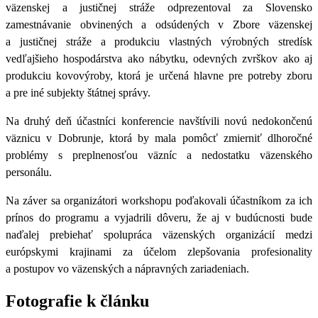
väzenskej a justičnej stráže odprezentoval za Slovensko
zamestnávanie obvinených a odsúdených v Zbore väzenskej
a justičnej stráže a produkciu vlastných výrobných stredísk
vedľajšieho hospodárstva ako nábytku, odevných zvrškov ako aj
produkciu kovovýroby, ktorá je určená hlavne pre potreby zboru
a pre iné subjekty štátnej správy.
Na druhý deň účastníci konferencie navštívili novú nedokončenú
väznicu v Dobrunje, ktorá by mala pomôcť zmierniť dlhoročné
problémy s preplnenosťou väzníc a nedostatku väzenského
personálu.
Na záver sa organizátori workshopu poďakovali účastníkom za ich
prínos do programu a vyjadrili dôveru, že aj v budúcnosti bude
naďalej prebiehať spolupráca väzenských organizácií medzi
európskymi krajinami za účelom zlepšovania profesionality
a postupov vo väzenských a nápravných zariadeniach.
Fotografie k článku