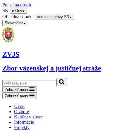
Prejsť na obsah
SK
e-Gov
Oficiálna stránka
verejnej správy SR
Slovenčina
ZVJS
Zbor väzenskej a justičnej stráže
Zobraziť menu
Zobraziť menu
Úvod
O zbore
Kariéra v zbore
Informácie
Projekty