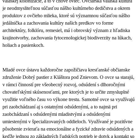
valaskej kolonizácie, a to v chove oviec
. Ovčiarska valaská kultúra
je neodmysliteľnou súčasťou nášho kultúrneho dedičstva a okrem
produktov z ovčieho mlieka, ktoré sú významnou súčasťou nášho
jedálnička a zachovania kultúry našich predkov vo forme
architektúry, folklóru, remesiel, má i obrovský význam z hľadiska
krajinotvorby, zachovania fytocenologickej biodiverzity na lúkach,
holiach a pasienkoch.
Mladé ovce ústavu každoročne zapožičiava kresťanské občianske
združenie Dobrý pastier z Kláštora pod Znievom. O ovce sa starajú,
v rámci činností pre všeobecný rozvoj,
odsúdení s dlhoročnými
chovateľskými skúsenosťami
, pre ktorých je to určite zmysluplné
využitie voľného času vo výkone trestu. Samotné ovce sa využívajú
pri zaobchádzaní aj s ostatnými odsúdenými, a to najmä pri
zaobchádzaní s odsúdenými mladistvými a odsúdenými
umiestenými v špecializovaných oddieloch.
Využívané je pozitívne
pôsobenie zvieraťa na emocionálne a fyzické zdravie odsúdených
a
keďže jednou zo základných ľudských potrieb je dotyk a kontakt so