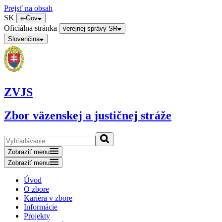
Prejsť na obsah
SK
e-Gov
Oficiálna stránka
verejnej správy SR
Slovenčina
ZVJS
Zbor väzenskej a justičnej stráže
Zobraziť menu
Zobraziť menu
Úvod
O zbore
Kariéra v zbore
Informácie
Projekty