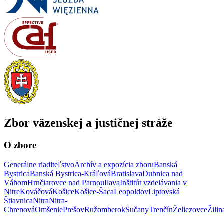
Zbor väzenskej a justičnej stráže
O zbore
Generálne riaditeľstvo
Archív a expozícia zboru
Banská
Bystrica
Banská Bystrica-Kráľová
Bratislava
Dubnica nad
Váhom
Hrnčiarovce nad Parnou
Ilava
Inštitút vzdelávania v
Nitre
Kováčová
Košice
Košice-Šaca
Leopoldov
Liptovská
Štiavnica
Nitra
Nitra-
Chrenová
Omšenie
Prešov
Ružomberok
Sučany
Trenčín
Želiezovce
Žilin