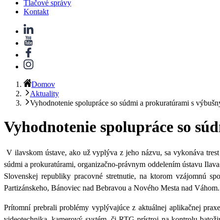
Tlačové správy
Kontakt
Domov
Aktuality
Vyhodnotenie spolupráce so súdmi a prokuratúrami s výbuš
Vyhodnotenie spolupráce so sú
V ilavskom ústave, ako už vyplýva z jeho názvu, sa vykonáva tres
súdmi a prokuratúrami, organizačno-právnym oddelením ústavu Ilava a 
Slovenskej republiky pracovné stretnutie, na ktorom vzájomnú spol
Partizánskeho, Bánoviec nad Bebravou a Nového Mesta nad Váhom
Prítomní prebrali problémy vyplývajúce z aktuálnej aplikačnej pra
videotechnika, kamerový systém, či RTG prístroj na kontrolu batož