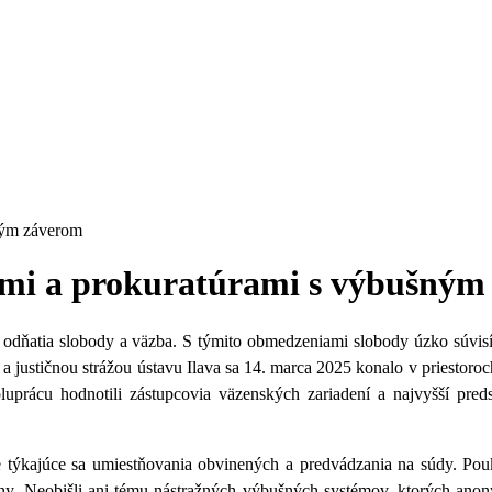
ným záverom
dmi a prokuratúrami s výbušným
t odňatia slobody a väzba. S týmito obmedzeniami slobody úzko súvis
justičnou strážou ústavu Ilava sa 14. marca 2025 konalo v priestoroch 
uprácu hodnotili zástupcovia väzenských zariadení a najvyšší predst
.
xe týkajúce sa umiestňovania obvinených a predvádzania na súdy. Po
iny. Neobišli ani tému nástražných výbušných systémov, ktorých ano