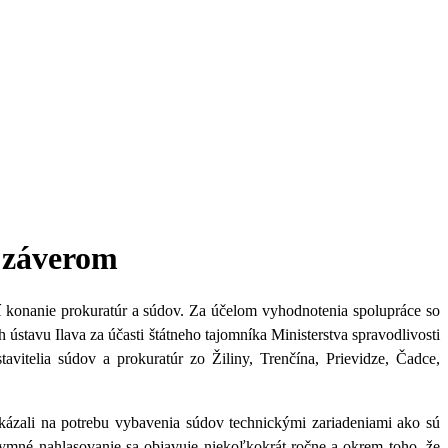
 záverom
í konanie prokuratúr a súdov. Za účelom vyhodnotenia spolupráce so
ústavu Ilava za účasti štátneho tajomníka Ministerstva spravodlivosti
avitelia súdov a prokuratúr zo Žiliny, Trenčína, Prievidze, Čadce,
ukázali na potrebu vybavenia súdov technickými zariadeniami ako sú
nymné nahlasovanie sa objavuje niekoľkokrát ročne a okrem toho, že