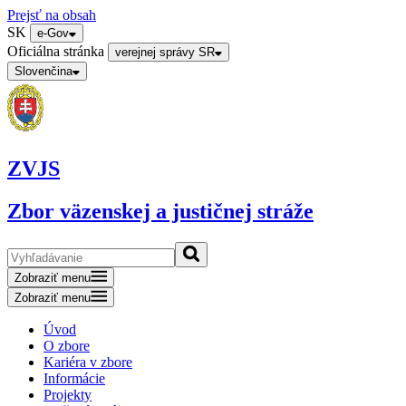
Prejsť na obsah
SK
e-Gov
Oficiálna stránka
verejnej správy SR
Slovenčina
ZVJS
Zbor väzenskej a justičnej stráže
Zobraziť menu
Zobraziť menu
Úvod
O zbore
Kariéra v zbore
Informácie
Projekty