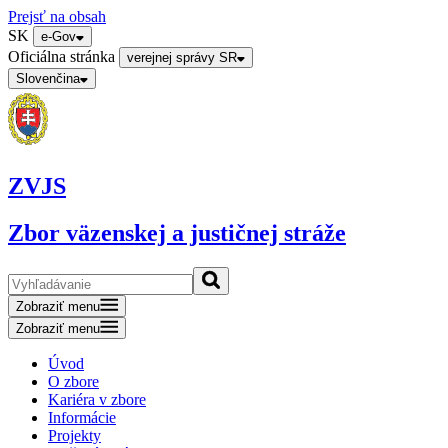
Prejsť na obsah
SK
e-Gov
Oficiálna stránka
verejnej správy SR
Slovenčina
ZVJS
Zbor väzenskej a justičnej stráže
Zobraziť menu
Zobraziť menu
Úvod
O zbore
Kariéra v zbore
Informácie
Projekty