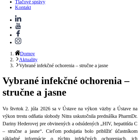
Tlačové správy
Kontakt
Domov
Aktuality
Vybrané infekčné ochorenia – stručne a jasne
Vybrané infekčné ochorenia –
stručne a jasne
Vo štvrtok 2. júla 2026 sa v Ústave na výkon väzby a Ústave na
výkon trestu odňatia slobody Nitra uskutočnila prednáška
PharmDr.
Dariny Hederovej
pre obvinených a odsúdených
„HIV, hepatitída C
– stručne a jasne“
. Cieľom podujatia bolo priblížiť účastníkom
základné informácie o týchto infekčných ochoreniach, ich