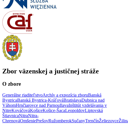
Zbor väzenskej a justičnej stráže
O zbore
Generálne riaditeľstvo
Archív a expozícia zboru
Banská
Bystrica
Banská Bystrica-Kráľová
Bratislava
Dubnica nad
Váhom
Hrnčiarovce nad Parnou
Ilava
Inštitút vzdelávania v
Nitre
Kováčová
Košice
Košice-Šaca
Leopoldov
Liptovská
Štiavnica
Nitra
Nitra-
Chrenová
Omšenie
Prešov
Ružomberok
Sučany
Trenčín
Želiezovce
Žilin