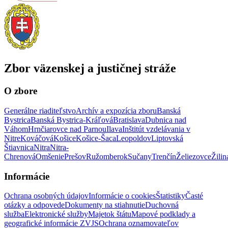
Zbor väzenskej a justičnej stráže
O zbore
Generálne riaditeľstvo
Archív a expozícia zboru
Banská
Bystrica
Banská Bystrica-Kráľová
Bratislava
Dubnica nad
Váhom
Hrnčiarovce nad Parnou
Ilava
Inštitút vzdelávania v
Nitre
Kováčová
Košice
Košice-Šaca
Leopoldov
Liptovská
Štiavnica
Nitra
Nitra-
Chrenová
Omšenie
Prešov
Ružomberok
Sučany
Trenčín
Želiezovce
Žilin
Informácie
Ochrana osobných údajov
Informácie o cookies
Štatistiky
Časté
otázky a odpovede
Dokumenty na stiahnutie
Duchovná
služba
Elektronické služby
Majetok štátu
Mapové podklady a
geografické informácie ZVJS
Ochrana oznamovateľov