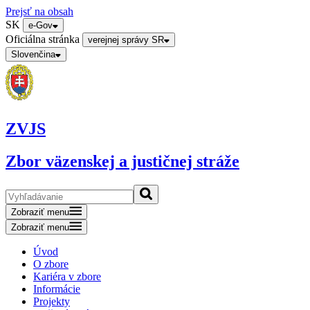
Prejsť na obsah
SK
e-Gov
Oficiálna stránka
verejnej správy SR
Slovenčina
ZVJS
Zbor väzenskej a justičnej stráže
Zobraziť menu
Zobraziť menu
Úvod
O zbore
Kariéra v zbore
Informácie
Projekty