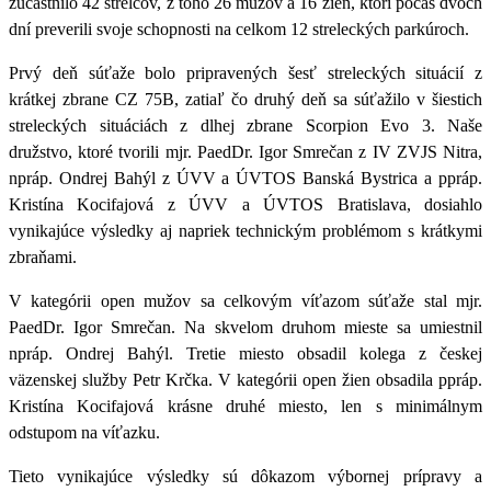
zúčastnilo 42 strelcov, z toho 26 mužov a 16 žien
, ktorí počas dvoch
dní preverili svoje schopnosti na celkom
12 streleckých parkúroch
.
Prvý deň súťaže bolo pripravených šesť streleckých situácií z
krátkej zbrane CZ 75B, zatiaľ čo druhý deň sa súťažilo v šiestich
streleckých situáciách z dlhej zbrane Scorpion Evo 3. Naše
družstvo, ktoré tvorili
mjr. PaedDr. Igor Smrečan z IV ZVJS Nitra,
npráp. Ondrej Bahýl z ÚVV a ÚVTOS Banská Bystrica a ppráp.
Kristína Kocifajová z ÚVV a ÚVTOS Bratislava
, dosiahlo
vynikajúce výsledky aj napriek technickým problémom s krátkymi
zbraňami.
V kategórii open mužov sa celkovým víťazom súťaže stal mjr.
PaedDr. Igor Smrečan.
Na skvelom druhom mieste sa umiestnil
npráp. Ondrej Bahýl.
Tretie miesto obsadil kolega z českej
väzenskej služby Petr Krčka.
V kategórii open žien obsadila ppráp.
Kristína Kocifajová krásne druhé miesto,
len s minimálnym
odstupom na víťazku.
Tieto vynikajúce výsledky sú dôkazom výbornej prípravy a