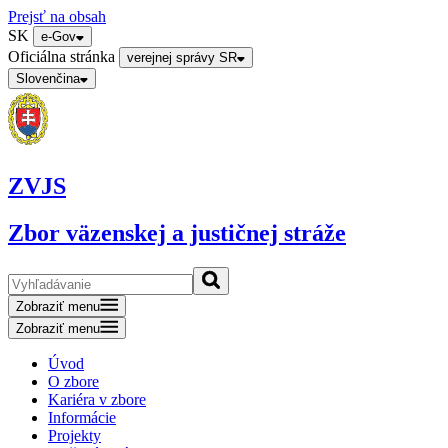
Prejsť na obsah
SK
e-Gov
Oficiálna stránka
verejnej správy SR
Slovenčina
ZVJS
Zbor väzenskej a justičnej stráže
Zobraziť menu
Zobraziť menu
Úvod
O zbore
Kariéra v zbore
Informácie
Projekty