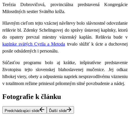
Terézia Dobrovičová
, provinciálna predstavená Kongregácie
Milosrdných sestier Svätého kríža.
Hlavným cieľom tejto vzácnej návštevy bolo
slávnostné odovzdanie
relikvie bl. Zdenky Schelingovej do správy ústavnej kaplnky,
ktorú
do opatery prevzal miestny väzenský kaplán. Relikvia bude v
kaplnke svätých Cyrila a Metoda
trvalo slúžiť k úcte a duchovnej
posile odsúdených i personálu.
Súčasťou programu bolo aj krátke,
inšpiratívne predstavenie
životopisu tejto slovenskej blahoslavenej mučenice
. Jej odkaz
hlbokej viery, obety a odpustenia napriek nespravodlivému väzneniu
v totalitnom režime priniesol prítomným silné povzbudenie a nádej.
Fotografie k článku
Predchádzajúci slide
Ďalší slide