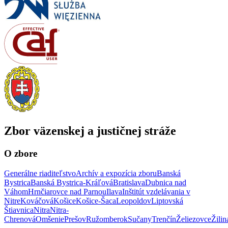
Zbor väzenskej a justičnej stráže
O zbore
Generálne riaditeľstvo
Archív a expozícia zboru
Banská
Bystrica
Banská Bystrica-Kráľová
Bratislava
Dubnica nad
Váhom
Hrnčiarovce nad Parnou
Ilava
Inštitút vzdelávania v
Nitre
Kováčová
Košice
Košice-Šaca
Leopoldov
Liptovská
Štiavnica
Nitra
Nitra-
Chrenová
Omšenie
Prešov
Ružomberok
Sučany
Trenčín
Želiezovce
Žilin