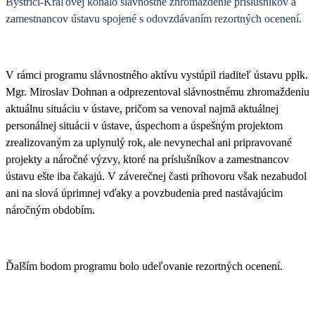
Bystrici-Kráľovej konalo slávnostné zhromaždenie príslušníkov a
zamestnancov ústavu spojené s odovzdávaním rezortných ocenení.
V rámci programu slávnostného aktívu vystúpil riaditeľ ústavu
pplk.
Mgr. Miroslav Dohnan
a odprezentoval slávnostnému zhromaždeniu
aktuálnu situáciu v ústave, pričom sa venoval najmä aktuálnej
personálnej situácii v ústave, úspechom a úspešným projektom
zrealizovaným za uplynulý rok, ale nevynechal ani pripravované
projekty a náročné výzvy, ktoré na príslušníkov a zamestnancov
ústavu ešte iba čakajú. V záverečnej časti príhovoru však nezabudol
ani na slová úprimnej vďaky a povzbudenia pred nastávajúcim
náročným obdobím.
Ďalším bodom programu bolo udeľovanie rezortných ocenení.