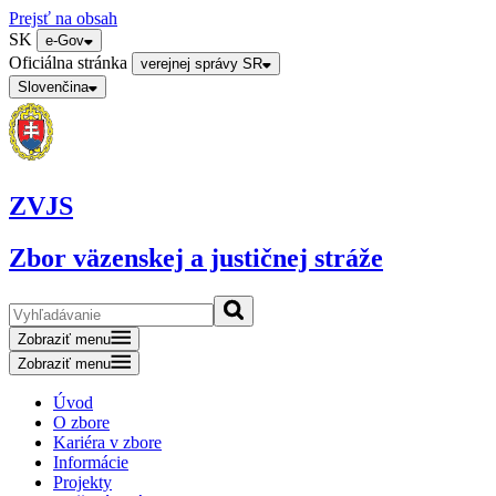
Prejsť na obsah
SK
e-Gov
Oficiálna stránka
verejnej správy SR
Slovenčina
ZVJS
Zbor väzenskej a justičnej stráže
Zobraziť menu
Zobraziť menu
Úvod
O zbore
Kariéra v zbore
Informácie
Projekty