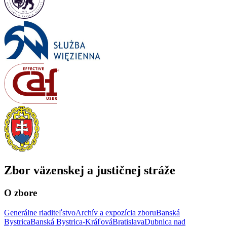
Zbor väzenskej a justičnej stráže
O zbore
Generálne riaditeľstvo
Archív a expozícia zboru
Banská
Bystrica
Banská Bystrica-Kráľová
Bratislava
Dubnica nad