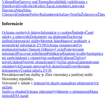
Váhom
Hrnčiarovce nad Parnou
Ilava
Inštitút vzdelávania v
Nitre
Kováčová
Košice
Košice-Šaca
Leopoldov
Liptovská
Štiavnica
Nitra
Nitra-
Chrenová
Omšenie
Prešov
Ružomberok
Sučany
Trenčín
Želiezovce
Žilin
Informácie
Ochrana osobných údajov
Informácie o cookies
Štatistiky
Časté
otázky a odpovede
Dokumenty na stiahnutie
Duchovná
služba
Elektronické služby
Majetok štátu
Mapové podklady a
geografické informácie ZVJS
Ochrana oznamovateľov
protispoločenskej činnosti
Odborový zväz
Poskytovanie
informácií
Pracovné príležitosti
Publikácie
Riadenie kvality
Spolupráca
pri zaobchádzaní s väznenými osobami
Sťažnosti
Tlačový
servis
Udalosti
Verejné obstarávanie
Výročná správa
Zamestnávanie
odsúdených
Zoznam utajovaných skutočností
Zverejňovanie
dokumentov
Úradná tabuľa ZVJS
Prevádzkovateľom služby je Zbor väzenskej a justičnej stráže
Slovenskej republiky.
Vytvorené v súlade s
Jednotným dizajn manuálom elektronických
služieb
.
Správca obsahu
Ochrana súkromia
Vyhlásenie o prístupnosti
Mapa
stránok
RSS kanál