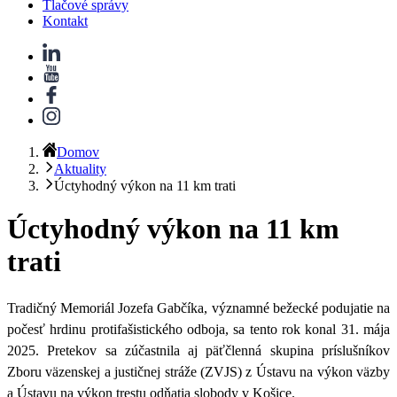
Tlačové správy
Kontakt
Domov
Aktuality
Úctyhodný výkon na 11 km trati
Úctyhodný výkon na 11 km
trati
Tradičný Memoriál Jozefa Gabčíka, významné bežecké podujatie na
počesť hrdinu protifašistického odboja, sa tento rok konal 31. mája
2025. Pretekov sa zúčastnila aj päťčlenná skupina príslušníkov
Zboru väzenskej a justičnej stráže (ZVJS) z Ústavu na výkon väzby
a Ústavu na výkon trestu odňatia slobody v Košice.