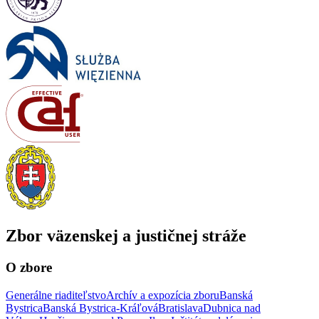
Zbor väzenskej a justičnej stráže
O zbore
Generálne riaditeľstvo
Archív a expozícia zboru
Banská
Bystrica
Banská Bystrica-Kráľová
Bratislava
Dubnica nad