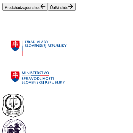
Predchádzajúci slide
Ďalší slide