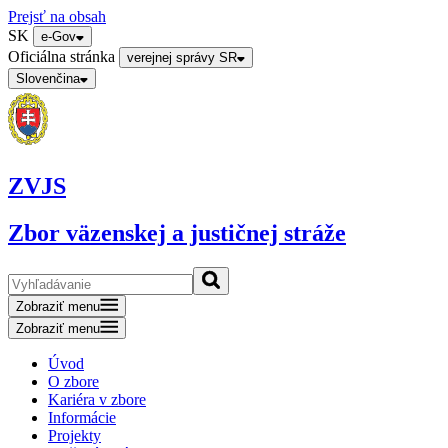
Prejsť na obsah
SK
e-Gov
Oficiálna stránka
verejnej správy SR
Slovenčina
ZVJS
Zbor väzenskej a justičnej stráže
Zobraziť menu
Zobraziť menu
Úvod
O zbore
Kariéra v zbore
Informácie
Projekty