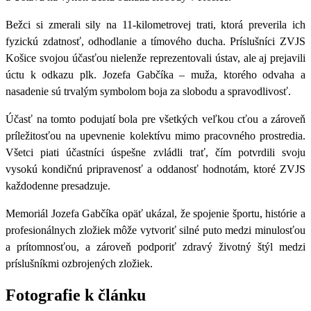
Bežci si zmerali sily na
11-kilometrovej trati
,
ktorá preverila ich
fyzickú zdatnosť, odhodlanie a tímového ducha. Príslušníci ZVJS
Košice svojou účasťou nielenže reprezentovali ústav, ale aj prejavili
úctu k odkazu plk. Jozefa Gabčíka – muža, ktorého odvaha a
nasadenie sú trvalým symbolom boja za slobodu a spravodlivosť.
Účasť na tomto podujatí bola pre všetkých veľkou cťou a zároveň
príležitosťou na upevnenie kolektívu mimo pracovného prostredia.
Všetci piati účastníci úspešne zvládli trať, čím potvrdili svoju
vysokú kondičnú pripravenosť a oddanosť hodnotám, ktoré ZVJS
každodenne presadzuje.
Memoriál Jozefa Gabčíka opäť ukázal, že spojenie športu, histórie a
profesionálnych zložiek môže vytvoriť silné puto medzi minulosťou
a prítomnosťou, a zároveň podporiť zdravý životný štýl medzi
príslušníkmi ozbrojených zložiek.
Fotografie k článku