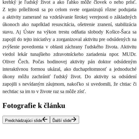
krehký je ľudský život a ako ľahko môže človek o neho prísť.
Z tejto príležitosti sa po celom svete organizujú rôzne podujatia
a aktivity zamerané na vzdelávanie širokej verejnosti o základných
úkonoch ako napríklad resuscitácia, ošetrenie zranení, stabilizácia
stavu. Aj Ústav na výkon trestu odňatia slobody Košice-Šaca sa
zapojil do tejto iniciatívy a zorganizoval aktivitu pre odsúdených na
zvýšenie povedomia v oblasti záchrany ľudského života. Aktivitu
viedol lekár tunajšieho zdravotníckeho zariadenia npor. MUDr.
Oliver Čech. Počas hodinovej aktivity pán doktor odsúdeným
interaktívnou formou ukázal, ako duchaprítomnosť a jednoduché
úkony môžu zachrániť ľudský život. Do aktivity sa odsúdení
zapojili s nevídaným záujmom, nakoľko si uvedomili, že chtiac či
nechtiac sa im to v živote raz sa môže zísť.
Fotografie k článku
Predchádzajúci slide
Ďalší slide