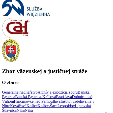
Zbor väzenskej a justičnej stráže
O zbore
Generálne riaditeľstvo
Archív a expozícia zboru
Banská
Bystrica
Banská Bystrica-Kráľová
Bratislava
Dubnica nad
Váhom
Hrnčiarovce nad Parnou
Ilava
Inštitút vzdelávania v
Nitre
Kováčová
Košice
Košice-Šaca
Leopoldov
Liptovská
Štiavnica
Nitra
Nitra-