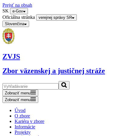
Prejsť na obsah
SK
e-Gov
Oficiálna stránka
verejnej správy SR
Slovenčina
ZVJS
Zbor väzenskej a justičnej stráže
Zobraziť menu
Zobraziť menu
Úvod
O zbore
Kariéra v zbore
Informácie
Projekty