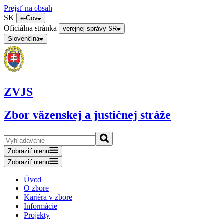
Prejsť na obsah
SK
e-Gov
Oficiálna stránka
verejnej správy SR
Slovenčina
ZVJS
Zbor väzenskej a justičnej stráže
Zobraziť menu
Zobraziť menu
Úvod
O zbore
Kariéra v zbore
Informácie
Projekty