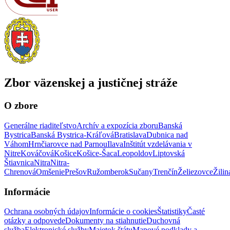
Zbor väzenskej a justičnej stráže
O zbore
Generálne riaditeľstvo
Archív a expozícia zboru
Banská
Bystrica
Banská Bystrica-Kráľová
Bratislava
Dubnica nad
Váhom
Hrnčiarovce nad Parnou
Ilava
Inštitút vzdelávania v
Nitre
Kováčová
Košice
Košice-Šaca
Leopoldov
Liptovská
Štiavnica
Nitra
Nitra-
Chrenová
Omšenie
Prešov
Ružomberok
Sučany
Trenčín
Želiezovce
Žilin
Informácie
Ochrana osobných údajov
Informácie o cookies
Štatistiky
Časté
otázky a odpovede
Dokumenty na stiahnutie
Duchovná
služba
Elektronické služby
Majetok štátu
Mapové podklady a