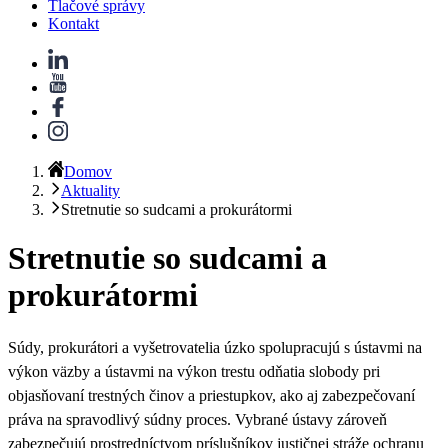
Tlačové správy
Kontakt
Domov
Aktuality
Stretnutie so sudcami a prokurátormi
Stretnutie so sudcami a
prokurátormi
Súdy, prokurátori a vyšetrovatelia úzko spolupracujú s ústavmi na
výkon väzby a ústavmi na výkon trestu odňatia slobody
pri
objasňovaní trestných činov a priestupkov, ako aj zabezpečovaní
práva na spravodlivý súdny proces. Vybrané ústavy zároveň
zabezpečujú prostredníctvom
príslušníkov justičnej stráže ochranu