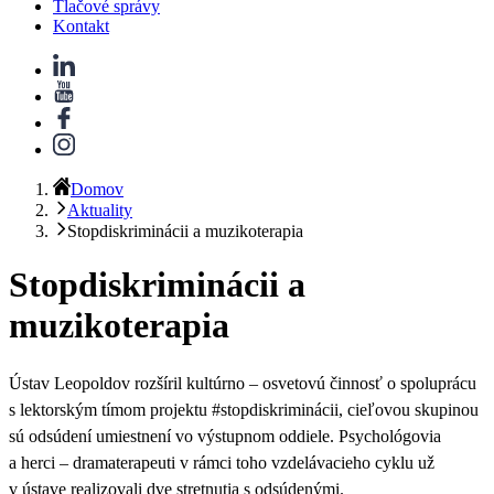
Tlačové správy
Kontakt
Domov
Aktuality
Stopdiskriminácii a muzikoterapia
Stopdiskriminácii a
muzikoterapia
Ústav Leopoldov rozšíril kultúrno – osvetovú činnosť o spoluprácu
s lektorským tímom projektu
#stopdiskriminácii
, cieľovou skupinou
sú odsúdení umiestnení vo
výstupnom oddiele
. Psychológovia
a herci – dramaterapeuti v rámci toho vzdelávacieho cyklu už
v ústave realizovali dve stretnutia s odsúdenými.