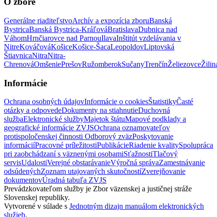
O zbore
Generálne riaditeľstvo
Archív a expozícia zboru
Banská
Bystrica
Banská Bystrica-Kráľová
Bratislava
Dubnica nad
Váhom
Hrnčiarovce nad Parnou
Ilava
Inštitút vzdelávania v
Nitre
Kováčová
Košice
Košice-Šaca
Leopoldov
Liptovská
Štiavnica
Nitra
Nitra-
Chrenová
Omšenie
Prešov
Ružomberok
Sučany
Trenčín
Želiezovce
Žilin
Informácie
Ochrana osobných údajov
Informácie o cookies
Štatistiky
Časté
otázky a odpovede
Dokumenty na stiahnutie
Duchovná
služba
Elektronické služby
Majetok štátu
Mapové podklady a
geografické informácie ZVJS
Ochrana oznamovateľov
protispoločenskej činnosti
Odborový zväz
Poskytovanie
informácií
Pracovné príležitosti
Publikácie
Riadenie kvality
Spolupráca
pri zaobchádzaní s väznenými osobami
Sťažnosti
Tlačový
servis
Udalosti
Verejné obstarávanie
Výročná správa
Zamestnávanie
odsúdených
Zoznam utajovaných skutočností
Zverejňovanie
dokumentov
Úradná tabuľa ZVJS
Prevádzkovateľom služby je Zbor väzenskej a justičnej stráže
Slovenskej republiky.
Vytvorené v súlade s
Jednotným dizajn manuálom elektronických
služieb
.