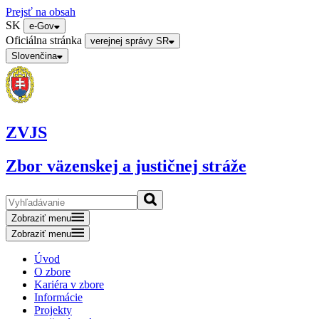
Prejsť na obsah
SK
e-Gov
Oficiálna stránka
verejnej správy SR
Slovenčina
ZVJS
Zbor väzenskej a justičnej stráže
Zobraziť menu
Zobraziť menu
Úvod
O zbore
Kariéra v zbore
Informácie
Projekty