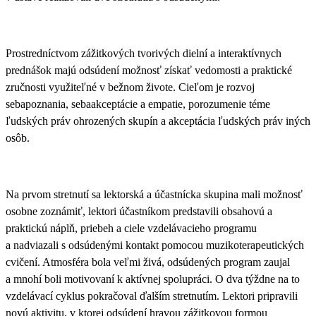
Prostredníctvom zážitkových tvorivých dielní a interaktívnych
prednášok majú odsúdení možnosť získať vedomosti a praktické
zručnosti využiteľné v bežnom živote.
Cieľom je rozvoj
sebapoznania, sebaakceptácie a empatie, porozumenie téme
ľudských práv ohrozených skupín a akceptácia ľudských práv iných
osôb.
Na prvom stretnutí sa lektorská a účastnícka skupina mali možnosť
osobne zoznámiť, lektori účastníkom predstavili obsahovú a
praktickú náplň, priebeh a ciele vzdelávacieho programu
a nadviazali s odsúdenými kontakt pomocou
muzikoterapeutických
cvičení
. Atmosféra bola veľmi živá, odsúdených program zaujal
a mnohí boli motivovaní k aktívnej spolupráci. O dva týždne na to
vzdelávací cyklus pokračoval ďalším stretnutím.
Lektori pripravili
novú aktivitu, v ktorej odsúdení hravou zážitkovou formou