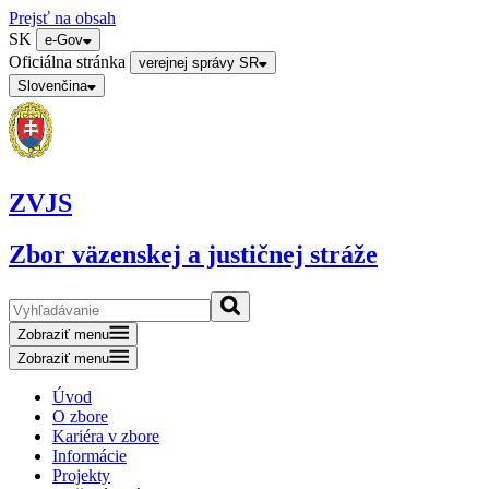
Prejsť na obsah
SK
e-Gov
Oficiálna stránka
verejnej správy SR
Slovenčina
ZVJS
Zbor väzenskej a justičnej stráže
Zobraziť menu
Zobraziť menu
Úvod
O zbore
Kariéra v zbore
Informácie
Projekty