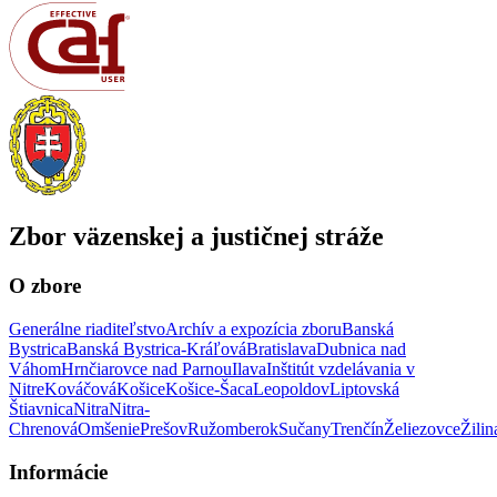
Zbor väzenskej a justičnej stráže
O zbore
Generálne riaditeľstvo
Archív a expozícia zboru
Banská
Bystrica
Banská Bystrica-Kráľová
Bratislava
Dubnica nad
Váhom
Hrnčiarovce nad Parnou
Ilava
Inštitút vzdelávania v
Nitre
Kováčová
Košice
Košice-Šaca
Leopoldov
Liptovská
Štiavnica
Nitra
Nitra-
Chrenová
Omšenie
Prešov
Ružomberok
Sučany
Trenčín
Želiezovce
Žilin
Informácie