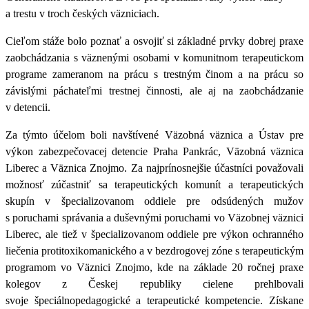
a trestu v troch českých väzniciach
.
Cieľom stáže bolo poznať a osvojiť si základné prvky dobrej praxe
zaobchádzania s väznenými osobami v komunitnom terapeutickom
programe
zameranom na prácu s trestným činom a na prácu so
závislými páchateľmi trestnej činnosti, ale aj na zaobchádzanie
v detencii.
Za týmto účelom boli navštívené
Väzobná väznica a Ústav pre
výkon zabezpečovacej detencie Praha Pankrác, Väzobná väznica
Liberec a Väznica Znojmo
.
Za najprínosnejšie účastníci považovali
možnosť zúčastniť sa terapeutických komunít a terapeutických
skupín v špecializovanom oddiele pre odsúdených mužov
s poruchami správania a duševnými poruchami vo Väzobnej väznici
Liberec, ale tiež v špecializovanom oddiele pre výkon ochranného
liečenia protitoxikomanického a v bezdrogovej zóne s terapeutickým
programom vo Väznici Znojmo, kde na základe 20 ročnej praxe
kolegov z Českej republiky cielene prehlbovali
svoje špeciálnopedagogické a terapeutické kompetencie. Získane