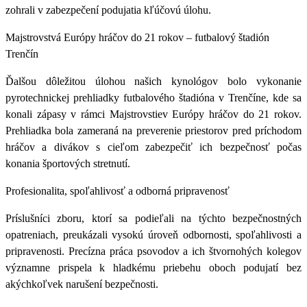
zohrali v zabezpečení podujatia kľúčovú úlohu.
Majstrovstvá Európy hráčov do 21 rokov – futbalový štadión
Trenčín
Ďalšou dôležitou úlohou našich kynológov bolo vykonanie
pyrotechnickej prehliadky futbalového štadióna v Trenčíne, kde sa
konali zápasy v rámci Majstrovstiev Európy hráčov do 21 rokov.
Prehliadka bola zameraná na preverenie priestorov pred príchodom
hráčov a divákov s cieľom zabezpečiť ich bezpečnosť počas
konania športových stretnutí.
Profesionalita, spoľahlivosť a odborná pripravenosť
Príslušníci zboru, ktorí sa podieľali na týchto bezpečnostných
opatreniach, preukázali vysokú úroveň odbornosti, spoľahlivosti a
pripravenosti. Precízna práca psovodov a ich štvornohých kolegov
významne prispela k hladkému priebehu oboch podujatí bez
akýchkoľvek narušení bezpečnosti.