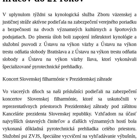
V uplynulom týždni sa kynologická služba Zboru väzenskej a
justičnej stráže aktívne podieľala na zabezpečení verejného poriadku
a bezpečnosti na dvoch významných kultúrnych a športových
podujatiach. Do plnenia úloh boli zapojení inštruktori kynológie a
služobní psovodi z Ústavu na výkon väzby a Ústavu na výkon
trestu odňatia slobody Bratislava a z Ústavu na výkon trestu odňatia
slobody a Ústavu na výkon väzby Ilava, ktorí vykonávali
špecializované pyrotechnické prehliadky.
Koncert Slovenskej filharmónie v Prezidentskej záhrade
Vo viacerých dňoch sa naši príslušníci podieľali na zabezpečení
koncertov Slovenskej filharmónie, ktoré sa uskutočnili v
reprezentatívnych priestoroch Prezidentskej záhrady pod záštitou
Kancelárie prezidenta Slovenskej republiky. Vzhľadom na účasť
najvyšších ústavných činiteľov a ďalších významných hostí bola
vykonaná dôkladná pyrotechnická prehliadka celého priestoru.
Služobní psi ZVJS, špeciálne vycvičení na vyhľadávanie výbušnín,