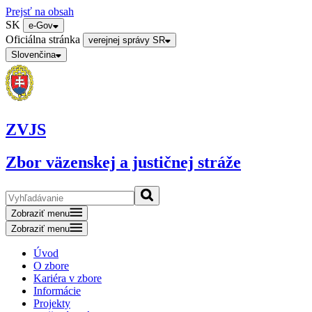
Prejsť na obsah
SK
e-Gov
Oficiálna stránka
verejnej správy SR
Slovenčina
ZVJS
Zbor väzenskej a justičnej stráže
Zobraziť menu
Zobraziť menu
Úvod
O zbore
Kariéra v zbore
Informácie
Projekty