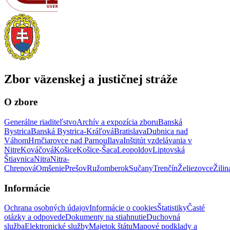
Zbor väzenskej a justičnej stráže
O zbore
Generálne riaditeľstvo
Archív a expozícia zboru
Banská
Bystrica
Banská Bystrica-Kráľová
Bratislava
Dubnica nad
Váhom
Hrnčiarovce nad Parnou
Ilava
Inštitút vzdelávania v
Nitre
Kováčová
Košice
Košice-Šaca
Leopoldov
Liptovská
Štiavnica
Nitra
Nitra-
Chrenová
Omšenie
Prešov
Ružomberok
Sučany
Trenčín
Želiezovce
Žilin
Informácie
Ochrana osobných údajov
Informácie o cookies
Štatistiky
Časté
otázky a odpovede
Dokumenty na stiahnutie
Duchovná
služba
Elektronické služby
Majetok štátu
Mapové podklady a