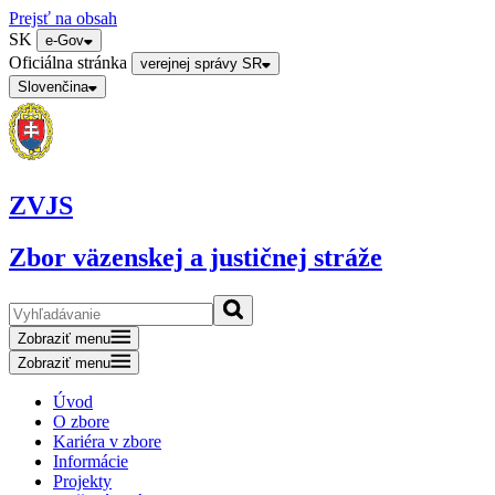
Prejsť na obsah
SK
e-Gov
Oficiálna stránka
verejnej správy SR
Slovenčina
ZVJS
Zbor väzenskej a justičnej stráže
Zobraziť menu
Zobraziť menu
Úvod
O zbore
Kariéra v zbore
Informácie
Projekty