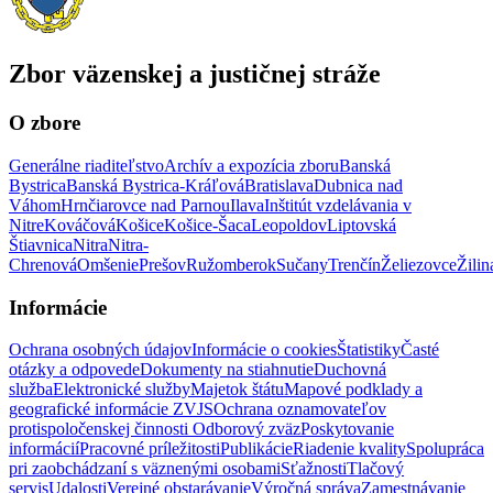
Zbor väzenskej a justičnej stráže
O zbore
Generálne riaditeľstvo
Archív a expozícia zboru
Banská
Bystrica
Banská Bystrica-Kráľová
Bratislava
Dubnica nad
Váhom
Hrnčiarovce nad Parnou
Ilava
Inštitút vzdelávania v
Nitre
Kováčová
Košice
Košice-Šaca
Leopoldov
Liptovská
Štiavnica
Nitra
Nitra-
Chrenová
Omšenie
Prešov
Ružomberok
Sučany
Trenčín
Želiezovce
Žilin
Informácie
Ochrana osobných údajov
Informácie o cookies
Štatistiky
Časté
otázky a odpovede
Dokumenty na stiahnutie
Duchovná
služba
Elektronické služby
Majetok štátu
Mapové podklady a
geografické informácie ZVJS
Ochrana oznamovateľov
protispoločenskej činnosti
Odborový zväz
Poskytovanie
informácií
Pracovné príležitosti
Publikácie
Riadenie kvality
Spolupráca
pri zaobchádzaní s väznenými osobami
Sťažnosti
Tlačový
servis
Udalosti
Verejné obstarávanie
Výročná správa
Zamestnávanie