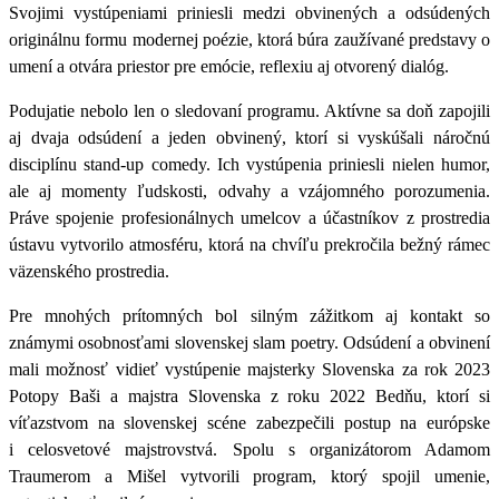
Svojimi vystúpeniami priniesli medzi obvinených a odsúdených
originálnu formu modernej poézie
, ktorá búra zaužívané predstavy o
umení a otvára priestor pre emócie, reflexiu aj otvorený dialóg.
Podujatie nebolo len o sledovaní programu.
Aktívne sa doň zapojili
aj dvaja odsúdení a jeden obvinený, ktorí si vyskúšali náročnú
disciplínu stand-up comedy.
Ich vystúpenia priniesli nielen humor,
ale aj momenty ľudskosti, odvahy a vzájomného porozumenia.
Práve spojenie profesionálnych umelcov a účastníkov z prostredia
ústavu vytvorilo atmosféru, ktorá na chvíľu prekročila bežný rámec
väzenského prostredia.
Pre mnohých prítomných bol silným zážitkom aj kontakt so
známymi osobnosťami slovenskej slam poetry. Odsúdení a obvinení
mali možnosť vidieť vystúpenie majsterky Slovenska za rok 2023
Potopy Baši a majstra Slovenska z roku 2022 Bedňu, ktorí si
víťazstvom na slovenskej scéne zabezpečili postup na európske
i celosvetové majstrovstvá. Spolu s organizátorom Adamom
Traumerom a Mišel vytvorili program, ktorý spojil umenie,