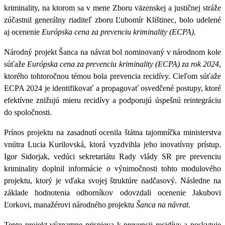
kriminality
, na ktorom sa v mene Zboru väzenskej a justičnej stráže
zúčastnil generálny riaditeľ zboru Ľubomír Klištinec, bolo udelené
aj ocenenie
Európska cena za prevenciu kriminality (ECPA).
Národný projekt Šanca na návrat bol nominovaný v národnom kole
súťaže
Európska cena za prevenciu kriminality (ECPA)
za rok 2024
,
ktorého tohtoročnou témou bola prevencia recidívy. Cieľom súťaže
ECPA 2024 je identifikovať a propagovať osvedčené postupy, ktoré
efektívne znižujú mieru recidívy a podporujú úspešnú reintegráciu
do spoločnosti.
Prínos projektu na zasadnutí ocenila
štátna tajomníčka ministerstva
vnútra Lucia Kurilovská
, ktorá vyzdvihla jeho inovatívny prístup.
Igor Sidorjak, vedúci sekretariátu Rady vlády SR pre prevenciu
kriminality
doplnil informácie o výnimočnosti tohto modulového
projektu, ktorý je vďaka svojej štruktúre nadčasový. Následne na
základe hodnotenia odborníkov odovzdali ocenenie Jakubovi
Ľorkovi, manažérovi národného projektu
Šanca na návrat
.
Tento projekt významne prispieva k prevencii recidívy a poskytuje