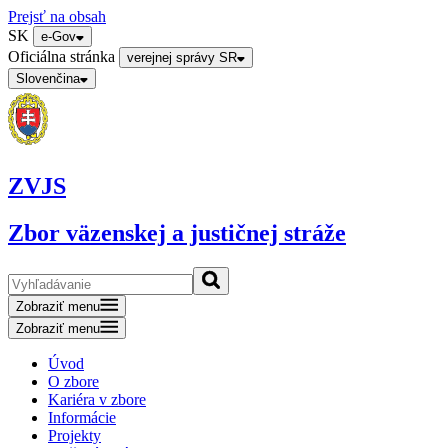
Prejsť na obsah
SK
e-Gov
Oficiálna stránka
verejnej správy SR
Slovenčina
ZVJS
Zbor väzenskej a justičnej stráže
Zobraziť menu
Zobraziť menu
Úvod
O zbore
Kariéra v zbore
Informácie
Projekty