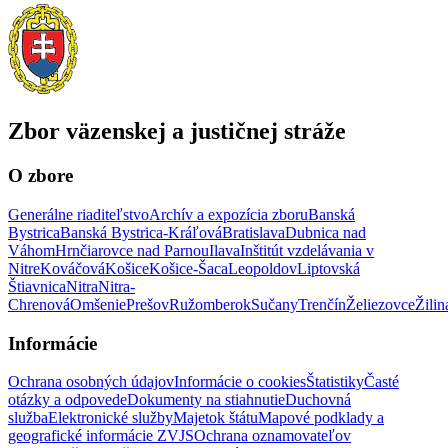
Zbor väzenskej a justičnej stráže
O zbore
Generálne riaditeľstvo
Archív a expozícia zboru
Banská
Bystrica
Banská Bystrica-Kráľová
Bratislava
Dubnica nad
Váhom
Hrnčiarovce nad Parnou
Ilava
Inštitút vzdelávania v
Nitre
Kováčová
Košice
Košice-Šaca
Leopoldov
Liptovská
Štiavnica
Nitra
Nitra-
Chrenová
Omšenie
Prešov
Ružomberok
Sučany
Trenčín
Želiezovce
Žilin
Informácie
Ochrana osobných údajov
Informácie o cookies
Štatistiky
Časté
otázky a odpovede
Dokumenty na stiahnutie
Duchovná
služba
Elektronické služby
Majetok štátu
Mapové podklady a
geografické informácie ZVJS
Ochrana oznamovateľov