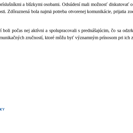
ríslušníkmi a blízkymi osobami. Odsúdení mali možnosť diskutovať 
sti. Zdôraznená bola najmä potreba otvorenej komunikácie, prijatia z
í boli počas nej aktívni a spolupracovali s prednášajúcim, čo sa odzrk
omunikačných zručností, ktoré môžu byť významným prínosom pri ich za