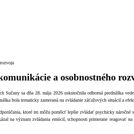
 rozvoja
 komunikácie a osobnostného roz
tvých Sučany sa dňa 28. mája 2026 uskutočnila odborná prednáška 
áška bola tematicky zameraná na zvládanie záťažových situácií a efek
porúčania, ktoré im môžu pomôcť lepšie zvládať psychicky náročné sit
zal na význam zvládania emócií, schopnosti primerane reagovať na k