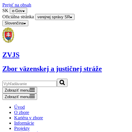
Prejsť na obsah
SK
e-Gov
Oficiálna stránka
verejnej správy SR
Slovenčina
ZVJS
Zbor väzenskej a justičnej stráže
Zobraziť menu
Zobraziť menu
Úvod
O zbore
Kariéra v zbore
Informácie
Projekty