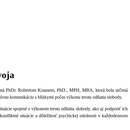
voja
vedená PhDr. Robertom Krausem, PhD., MPH, MBA, ktorá bola určená
tívnu komunikáciu s blízkymi počas výkonu trestu odňatia slobody.
uácie spojené s výkonom trestu odňatia slobody, ako aj podporiť ich
onfliktné situácie a dôležitosť psychickej odolnosti v každodennom