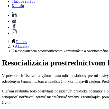
Tlačové správy
Kontakt
Domov
Aktuality
Resocializácia prostredníctvom komunikácie a osobnostného
Resocializácia prostredníctvom
V priestoroch Ústavu na výkon trestu odňatia slobody pre mladis
odsúdeným ženám, mužom a mladistvým, ktorí prejavili záujem. Predn
Cieľom stretnutia bolo poskytnúť odsúdeným praktické poznatky a od
schopnosť udržiavať zdravé medziľudské vzťahy. Prednášajúci pouká
živote.