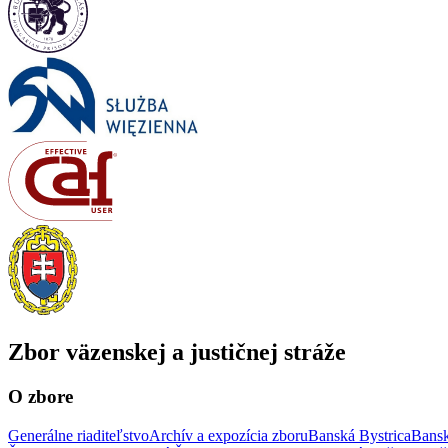
Zbor väzenskej a justičnej stráže
O zbore
Generálne riaditeľstvo
Archív a expozícia zboru
Banská Bystrica
Bansk