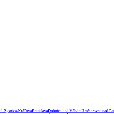
á Bystrica-Kráľová
Bratislava
Dubnica nad Váhom
Hrnčiarovce nad Pa