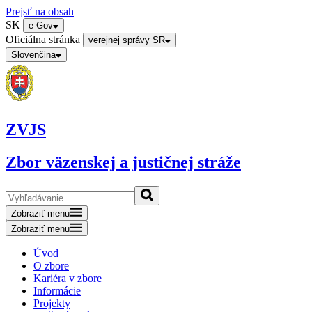
Prejsť na obsah
SK
e-Gov
Oficiálna stránka
verejnej správy SR
Slovenčina
ZVJS
Zbor väzenskej a justičnej stráže
Zobraziť menu
Zobraziť menu
Úvod
O zbore
Kariéra v zbore
Informácie
Projekty