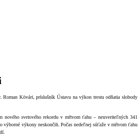
i
r. Roman Kövári, príslušník Ústavu na výkon trestu odňatia slobody
ením nového svetového rekordu v mŕtvom ťahu – neuveriteľných 341
jeho výborné výkony neskončili. Počas nedeľnej súťaže v mŕtvom ťahu
dí.