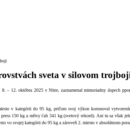
boji
ovstvách sveta v silovom trojboj
ch 8. – 12. októbra 2025 v Nitre, zaznamenal mimoriadny úspech ppo
3. miesto v kategórii do 95 kg, pričom svoj výkon korunoval vytvor
h press 150 kg a mŕtvy ťah 341 kg (svetový rekord). Ani tu sa však 
to vo svojej kategórii do 95 kg a zároveň 2. miesto v absolútnom pora