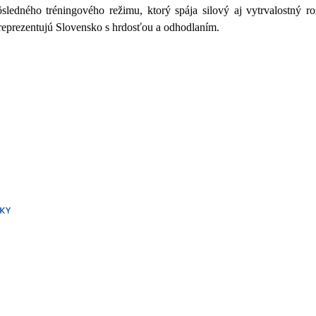
ledného tréningového režimu, ktorý spája silový aj vytrvalostný ro
í reprezentujú Slovensko s hrdosťou a odhodlaním.