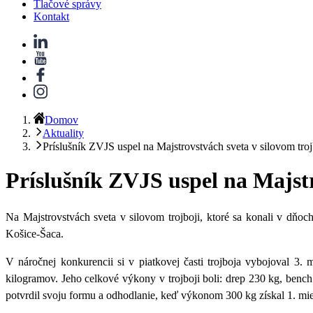
Tlačové správy
Kontakt
Domov
Aktuality
Príslušník ZVJS uspel na Majstrovstvách sveta v silovom troj
Príslušník ZVJS uspel na Majstr
Na Majstrovstvách sveta v silovom trojboji, ktoré sa konali v dňo
Košice-Šaca.
V náročnej konkurencii si v piatkovej časti trojboja vybojoval 
kilogramov. Jeho celkové výkony v trojboji boli: drep 230 kg, benc
potvrdil svoju formu a odhodlanie, keď výkonom 300 kg získal 1. mies