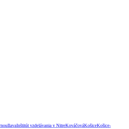
rnou
Ilava
Inštitút vzdelávania v Nitre
Kováčová
Košice
Košice-