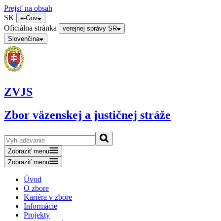
Prejsť na obsah
SK
e-Gov
Oficiálna stránka
verejnej správy SR
Slovenčina
ZVJS
Zbor väzenskej a justičnej stráže
Zobraziť menu
Zobraziť menu
Úvod
O zbore
Kariéra v zbore
Informácie
Projekty