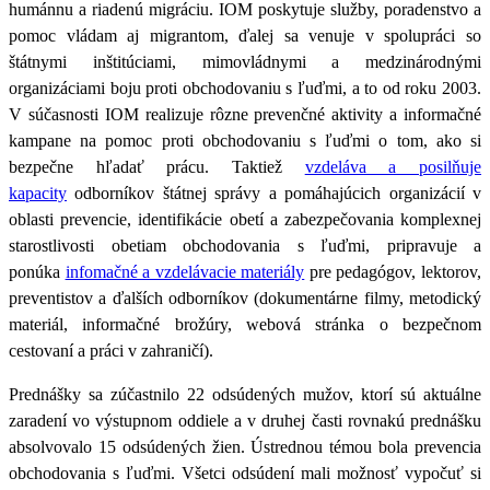
humánnu a riadenú migráciu.
IOM poskytuje služby, poradenstvo a
pomoc vládam aj migrantom, ďalej sa venuje v spolupráci so
štátnymi inštitúciami, mimovládnymi a medzinárodnými
organizáciami boju proti obchodovaniu s ľuďmi, a to od roku 2003
.
V súčasnosti IOM realizuje rôzne prevenčné aktivity a informačné
kampane na pomoc proti obchodovaniu s ľuďmi o tom, ako si
bezpečne hľadať prácu. Taktiež
vzdeláva a posilňuje
kapacity
odborníkov štátnej správy a pomáhajúcich organizácií v
oblasti prevencie, identifikácie obetí a zabezpečovania komplexnej
starostlivosti obetiam obchodovania s ľuďmi, pripravuje a
ponúka
infomačné a vzdelávacie materiály
pre pedagógov, lektorov,
preventistov a ďalších odborníkov (dokumentárne filmy, metodický
materiál, informačné brožúry, webová stránka o bezpečnom
cestovaní a práci v zahraničí).
Prednášky sa zúčastnilo 22 odsúdených mužov, ktorí sú aktuálne
zaradení vo výstupnom oddiele a v druhej časti rovnakú prednášku
absolvovalo 15 odsúdených žien
. Ústrednou témou bola prevencia
obchodovania s ľuďmi. Všetci odsúdení mali možnosť vypočuť si