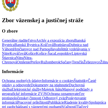
Zbor väzenskej a justičnej stráže
O zbore
Generálne riaditeľstvo
Archív a expozícia zboru
Banská
Bystrica
Banská Bystrica-Kráľová
Bratislava
Dubnica nad
Váhom
Hrnčiarovce nad Parnou
Ilava
Inštitút vzdelávania v
Nitre
Kováčová
Košice
Košice-Šaca
Leopoldov
Liptovská
Štiavnica
Nitra
Nitra-
Chrenová
Omšenie
Prešov
Ružomberok
Sučany
Trenčín
Želiezovce
Žilin
Informácie
Ochrana osobných údajov
Informácie o cookies
Štatistiky
Časté
otázky a odpovede
Dokumenty na stiahnutie
Duchovná
služba
Elektronické služby
Majetok štátu
Mapové podklady a
geografické informácie ZVJS
Ochrana oznamovateľov
protispoločenskej činnosti
Odborový zväz
Poskytovanie
informácií
Pracovné príležitosti
Publikácie
Riadenie kvality
Spolupráca
pri zaobchádzaní s väznenými osobami
Sťažnosti
Tlačový