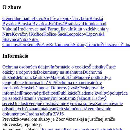
O zbore
Generálne riaditeľstvo
Archív a expozícia zboru
Banská
Bystrica
Banská Bystrica-Kráľová
Bratislava
Dubnica nad
Váhom
Hrnčiarovce nad Parnou
Ilava
Inštitút vzdelávania v
Nitre
Kováčová
Košice
Košice-Šaca
Leopoldov
Liptovská
Štiavnica
Nitra
Nitra-
Chrenová
Omšenie
Prešov
Ružomberok
Sučany
Trenčín
Želiezovce
Žilin
Informácie
Ochrana osobných údajov
Informácie o cookies
Štatistiky
Časté
otázky a odpovede
Dokumenty na stiahnutie
Duchovná
služba
Elektronické služby
Majetok štátu
Mapové podklady a
geografické informácie ZVJS
Ochrana oznamovateľov
protispoločenskej činnosti
Odborový zväz
Poskytovanie
informácií
Pracovné príležitosti
Publikácie
Riadenie kvality
Spolupráca
pri zaobchádzaní s väznenými osobami
Sťažnosti
Tlačový
servis
Udalosti
Verejné obstarávanie
Výročná správa
Zamestnávanie
odsúdených
Zoznam utajovaných skutočností
Zverejňovanie
dokumentov
Úradná tabuľa ZVJS
Prevádzkovateľom služby je Zbor väzenskej a justičnej stráže
Slovenskej republiky.
Vytvorené v súlade s
Jednotným dizajn manuálom elektronických