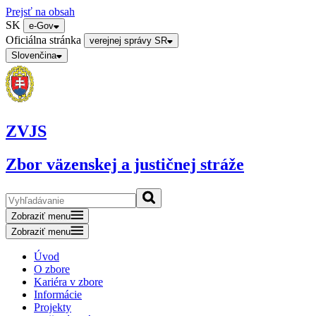
Prejsť na obsah
SK
e-Gov
Oficiálna stránka
verejnej správy SR
Slovenčina
ZVJS
Zbor väzenskej a justičnej stráže
Zobraziť menu
Zobraziť menu
Úvod
O zbore
Kariéra v zbore
Informácie
Projekty