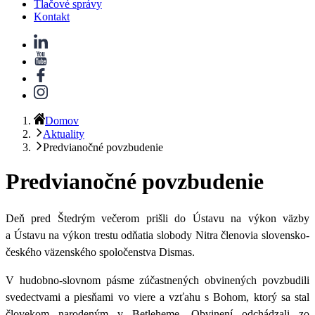
Tlačové správy
Kontakt
Domov
Aktuality
Predvianočné povzbudenie
Predvianočné povzbudenie
Deň pred Štedrým večerom prišli do Ústavu na výkon väzby
a Ústavu na výkon trestu odňatia slobody Nitra členovia slovensko-
českého väzenského spoločenstva Dismas.
V hudobno-slovnom pásme zúčastnených obvinených povzbudili
svedectvami a piesňami vo viere a vzťahu s Bohom, ktorý sa stal
človekom narodeným v Betleheme. Obvinení odchádzali zo