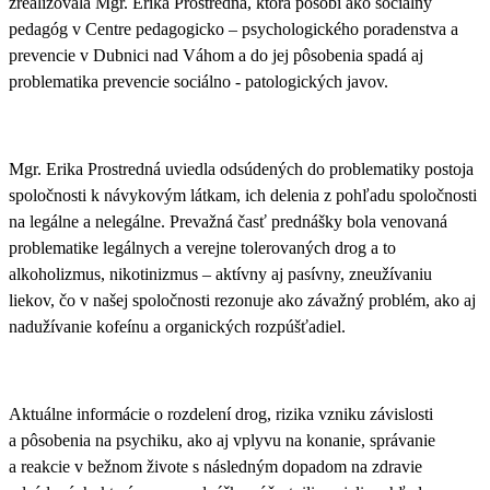
zrealizovala
Mgr. Erika Prostredná
, ktorá pôsobí ako
sociálny
pedagóg v Centre pedagogicko – psychologického poradenstva a
prevencie v Dubnici nad Váhom
a do jej pôsobenia spadá aj
problematika prevencie sociálno - patologických javov.
Mgr. Erika Prostredná uviedla odsúdených
do problematiky postoja
spoločnosti k návykovým látkam, ich delenia z pohľadu spoločnosti
na legálne a nelegálne. Prevažná časť prednášky bola venovaná
problematike legálnych a verejne tolerovaných drog a to
alkoholizmus, nikotinizmus – aktívny aj pasívny, zneužívaniu
liekov, čo v našej spoločnosti rezonuje ako závažný problém, ako aj
nadužívanie kofeínu a organických rozpúšťadiel.
Aktuálne informácie o rozdelení drog, rizika vzniku závislosti
a pôsobenia na psychiku, ako aj vplyvu na konanie, správanie
a reakcie v bežnom živote s následným dopadom na zdravie