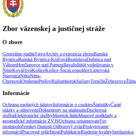
Zbor väzenskej a justičnej stráže
O zbore
Generálne riaditeľstvo
Archív a expozícia zboru
Banská
Bystrica
Banská Bystrica-Kráľová
Bratislava
Dubnica nad
Váhom
Hrnčiarovce nad Parnou
Ilava
Inštitút vzdelávania v
Nitre
Kováčová
Košice
Košice-Šaca
Leopoldov
Liptovská
Štiavnica
Nitra
Nitra-
Chrenová
Omšenie
Prešov
Ružomberok
Sučany
Trenčín
Želiezovce
Žilin
Informácie
Ochrana osobných údajov
Informácie o cookies
Štatistiky
Časté
otázky a odpovede
Dokumenty na stiahnutie
Duchovná
služba
Elektronické služby
Majetok štátu
Mapové podklady a
geografické informácie ZVJS
Ochrana oznamovateľov
protispoločenskej činnosti
Odborový zväz
Poskytovanie
informácií
Pracovné príležitosti
Publikácie
Riadenie kvality
Spolupráca