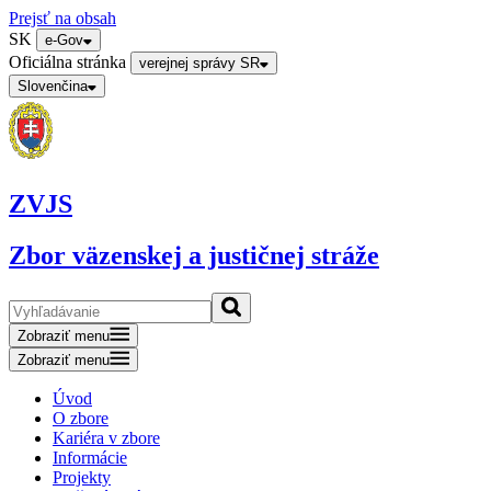
Prejsť na obsah
SK
e-Gov
Oficiálna stránka
verejnej správy SR
Slovenčina
ZVJS
Zbor väzenskej a justičnej stráže
Zobraziť menu
Zobraziť menu
Úvod
O zbore
Kariéra v zbore
Informácie
Projekty