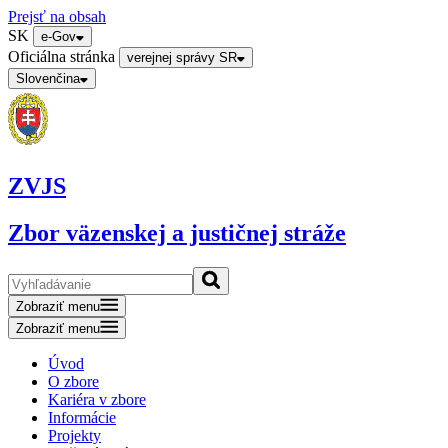
Prejsť na obsah
SK
e-Gov
Oficiálna stránka
verejnej správy SR
Slovenčina
ZVJS
Zbor väzenskej a justičnej stráže
Zobraziť menu
Zobraziť menu
Úvod
O zbore
Kariéra v zbore
Informácie
Projekty