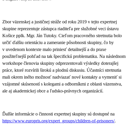
Zbor väzenskej a justičnej stráže od roku 2019 v tejto expertnej
skupine reprezentuje zástupca riaditeľa pre služobné veci ústavu
Košice pplk. Mgr. Ján Tutoky. Cieľom pracovného stretnutia bolo
určiť ďalšiu orientáciu a zameranie pôsobnosti skupiny, čo by
v uvedenom kontexte malo priniesť detailnejší a do praxe
použiteľnejší pohľad na tak špecifickú problematiku. Na následnom
workshope členovia skupiny odprezentovali výsledky doterajšej
práce, ktoré rozvírili širokú a plodnú diskusiu.
Účastníci stretnutia
mali okrem iného možnosť nadviazať nové kontakty a vymeniť si
vzájomné skúseností s kolegami a odborníkmi z oblasti väzenstva,
ale aj akademickej obce a ľudsko-právnych organizácií.
Ďalšie informácie o činnosti expertnej skupiny sú dostupné na
https://www.europris.org/expert_groups/children-of-prisoners/
.