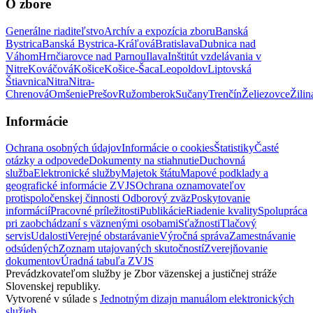
O zbore
Generálne riaditeľstvo
Archív a expozícia zboru
Banská
Bystrica
Banská Bystrica-Kráľová
Bratislava
Dubnica nad
Váhom
Hrnčiarovce nad Parnou
Ilava
Inštitút vzdelávania v
Nitre
Kováčová
Košice
Košice-Šaca
Leopoldov
Liptovská
Štiavnica
Nitra
Nitra-
Chrenová
Omšenie
Prešov
Ružomberok
Sučany
Trenčín
Želiezovce
Žilin
Informácie
Ochrana osobných údajov
Informácie o cookies
Štatistiky
Časté
otázky a odpovede
Dokumenty na stiahnutie
Duchovná
služba
Elektronické služby
Majetok štátu
Mapové podklady a
geografické informácie ZVJS
Ochrana oznamovateľov
protispoločenskej činnosti
Odborový zväz
Poskytovanie
informácií
Pracovné príležitosti
Publikácie
Riadenie kvality
Spolupráca
pri zaobchádzaní s väznenými osobami
Sťažnosti
Tlačový
servis
Udalosti
Verejné obstarávanie
Výročná správa
Zamestnávanie
odsúdených
Zoznam utajovaných skutočností
Zverejňovanie
dokumentov
Úradná tabuľa ZVJS
Prevádzkovateľom služby je Zbor väzenskej a justičnej stráže
Slovenskej republiky.
Vytvorené v súlade s
Jednotným dizajn manuálom elektronických
služieb
.