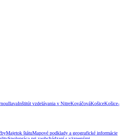
rnou
Ilava
Inštitút vzdelávania v Nitre
Kováčová
Košice
Košice-
žby
Majetok štátu
Mapové podklady a geografické informácie
lity
Spolupráca pri zaobchádzaní s väznenými