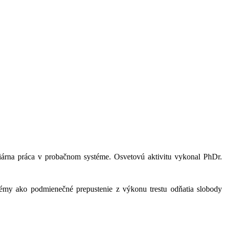
ciárna práca v probačnom systéme
. Osvetovú aktivitu vykonal PhDr.
 témy ako
podmienečné prepustenie z výkonu trestu odňatia slobody