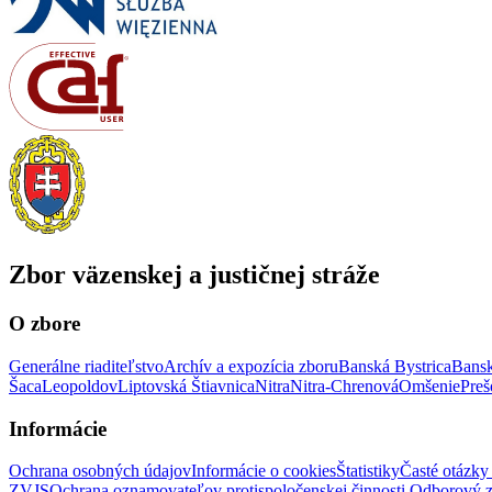
Zbor väzenskej a justičnej stráže
O zbore
Generálne riaditeľstvo
Archív a expozícia zboru
Banská Bystrica
Bansk
Šaca
Leopoldov
Liptovská Štiavnica
Nitra
Nitra-Chrenová
Omšenie
Preš
Informácie
Ochrana osobných údajov
Informácie o cookies
Štatistiky
Časté otázky
ZVJS
Ochrana oznamovateľov protispoločenskej činnosti
Odborový 