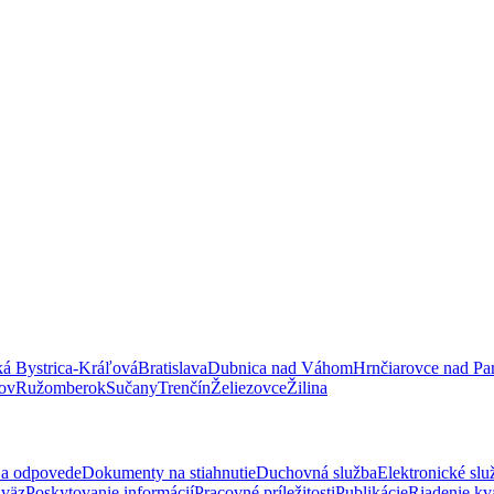
á Bystrica-Kráľová
Bratislava
Dubnica nad Váhom
Hrnčiarovce nad Pa
ov
Ružomberok
Sučany
Trenčín
Želiezovce
Žilina
 a odpovede
Dokumenty na stiahnutie
Duchovná služba
Elektronické slu
zväz
Poskytovanie informácií
Pracovné príležitosti
Publikácie
Riadenie kva