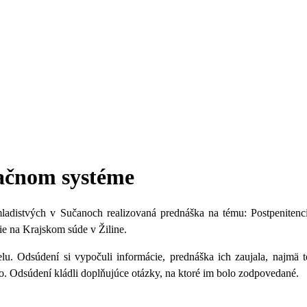
bačnom systéme
 mladistvých v Sučanoch realizovaná prednáška na tému:
Postpeniten
ie na Krajskom súde v Žiline.
u. Odsúdení si vypočuli informácie, prednáška ich zaujala, najmä
o
. Odsúdení kládli doplňujúce otázky, na ktoré im bolo zodpovedané.