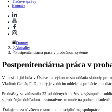
Tlačové správy
Kontakt
Domov
Aktuality
Postpenitenciárna práca v probačnom systéme
Postpenitenciárna práca v pro
V mesiaci júl bola v Ústave na výkon trestu odňatia slobody pre
Vladimír Cehlár, PhD., ktorý je vedúcim oddelenia probácie a mediác
Prednášky sa zúčastnilo 22 odsúdených mužov z výstupného oddiel
s probačným dohľadom a restoratívne stretnutie na podnet odsúdenéh
Ďakujeme za návštevu v rámci multidisciplinárnej spolupráce.