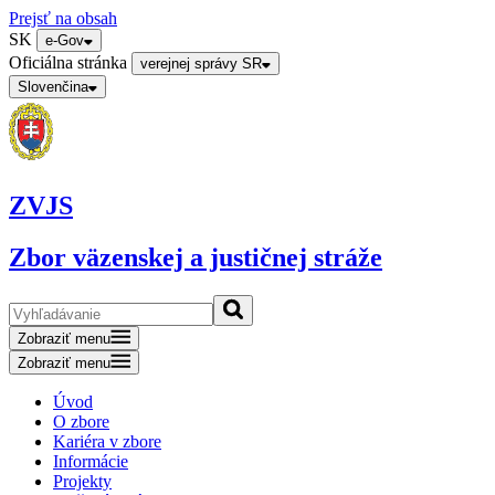
Prejsť na obsah
SK
e-Gov
Oficiálna stránka
verejnej správy SR
Slovenčina
ZVJS
Zbor väzenskej a justičnej stráže
Zobraziť menu
Zobraziť menu
Úvod
O zbore
Kariéra v zbore
Informácie
Projekty