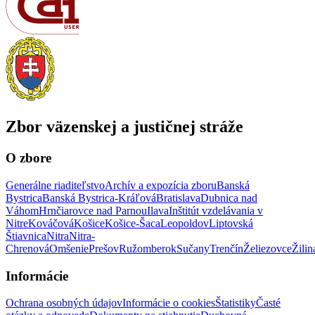
Zbor väzenskej a justičnej stráže
O zbore
Generálne riaditeľstvo
Archív a expozícia zboru
Banská
Bystrica
Banská Bystrica-Kráľová
Bratislava
Dubnica nad
Váhom
Hrnčiarovce nad Parnou
Ilava
Inštitút vzdelávania v
Nitre
Kováčová
Košice
Košice-Šaca
Leopoldov
Liptovská
Štiavnica
Nitra
Nitra-
Chrenová
Omšenie
Prešov
Ružomberok
Sučany
Trenčín
Želiezovce
Žilin
Informácie
Ochrana osobných údajov
Informácie o cookies
Štatistiky
Časté