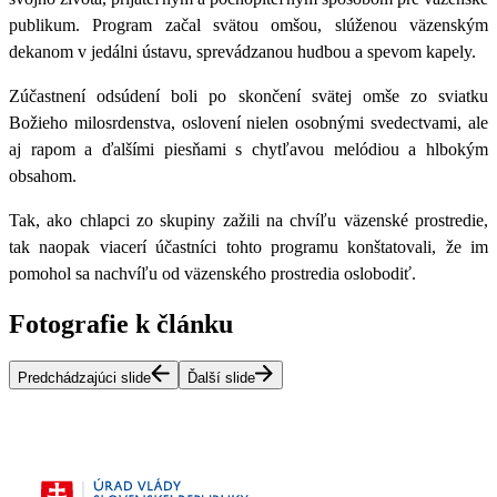
publikum.
Program začal svätou omšou, slúženou väzenským
dekanom v jedálni ústavu, sprevádzanou hudbou a spevom kapely.
Zúčastnení odsúdení boli po skončení svätej omše zo sviatku
Božieho milosrdenstva, oslovení nielen osobnými svedectvami, ale
aj rapom a ďalšími piesňami s chytľavou melódiou a hlbokým
obsahom.
Tak, ako chlapci zo skupiny zažili na chvíľu väzenské prostredie,
tak naopak viacerí účastníci tohto programu konštatovali, že im
pomohol sa nachvíľu od väzenského prostredia oslobodiť.
Fotografie k článku
Predchádzajúci slide
Ďalší slide