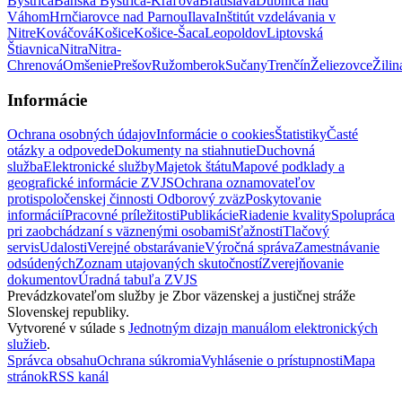
Bystrica
Banská Bystrica-Kráľová
Bratislava
Dubnica nad
Váhom
Hrnčiarovce nad Parnou
Ilava
Inštitút vzdelávania v
Nitre
Kováčová
Košice
Košice-Šaca
Leopoldov
Liptovská
Štiavnica
Nitra
Nitra-
Chrenová
Omšenie
Prešov
Ružomberok
Sučany
Trenčín
Želiezovce
Žilin
Informácie
Ochrana osobných údajov
Informácie o cookies
Štatistiky
Časté
otázky a odpovede
Dokumenty na stiahnutie
Duchovná
služba
Elektronické služby
Majetok štátu
Mapové podklady a
geografické informácie ZVJS
Ochrana oznamovateľov
protispoločenskej činnosti
Odborový zväz
Poskytovanie
informácií
Pracovné príležitosti
Publikácie
Riadenie kvality
Spolupráca
pri zaobchádzaní s väznenými osobami
Sťažnosti
Tlačový
servis
Udalosti
Verejné obstarávanie
Výročná správa
Zamestnávanie
odsúdených
Zoznam utajovaných skutočností
Zverejňovanie
dokumentov
Úradná tabuľa ZVJS
Prevádzkovateľom služby je Zbor väzenskej a justičnej stráže
Slovenskej republiky.
Vytvorené v súlade s
Jednotným dizajn manuálom elektronických
služieb
.
Správca obsahu
Ochrana súkromia
Vyhlásenie o prístupnosti
Mapa
stránok
RSS kanál