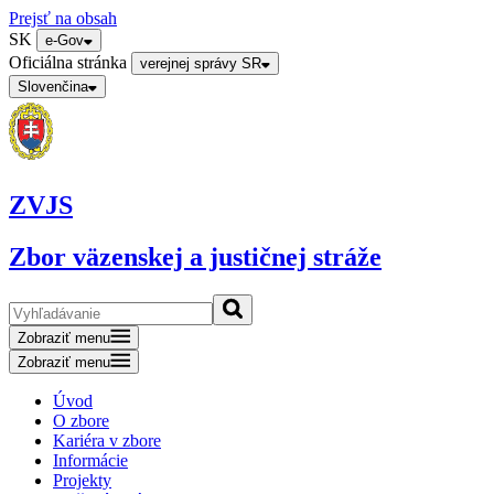
Prejsť na obsah
SK
e-Gov
Oficiálna stránka
verejnej správy SR
Slovenčina
ZVJS
Zbor väzenskej a justičnej stráže
Zobraziť menu
Zobraziť menu
Úvod
O zbore
Kariéra v zbore
Informácie
Projekty