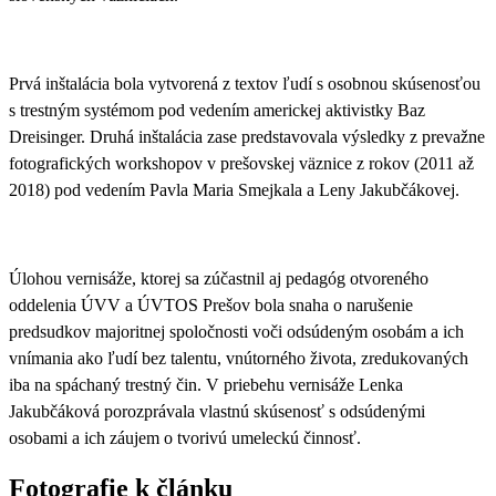
Prvá inštalácia bola vytvorená z textov ľudí s osobnou skúsenosťou
s trestným systémom pod vedením americkej aktivistky Baz
Dreisinger. Druhá inštalácia zase predstavovala výsledky z prevažne
fotografických workshopov v prešovskej väznice z rokov (2011 až
2018) pod vedením Pavla Maria Smejkala a Leny Jakubčákovej.
Úlohou vernisáže, ktorej sa zúčastnil aj pedagóg otvoreného
oddelenia ÚVV a ÚVTOS Prešov bola snaha o narušenie
predsudkov majoritnej spoločnosti voči odsúdeným osobám a ich
vnímania ako ľudí bez talentu, vnútorného života, zredukovaných
iba na spáchaný trestný čin. V priebehu vernisáže Lenka
Jakubčáková porozprávala vlastnú skúsenosť s odsúdenými
osobami a ich záujem o tvorivú umeleckú činnosť.
Fotografie k článku