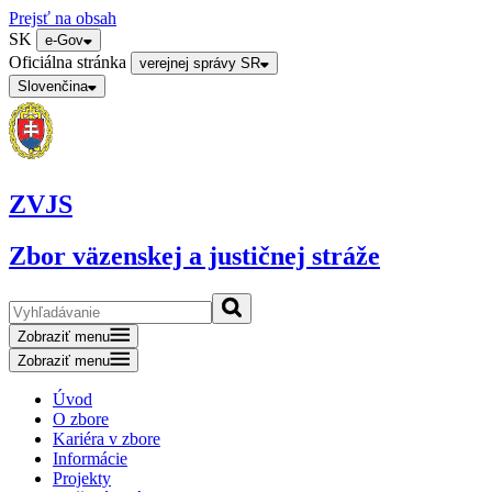
Prejsť na obsah
SK
e-Gov
Oficiálna stránka
verejnej správy SR
Slovenčina
ZVJS
Zbor väzenskej a justičnej stráže
Zobraziť menu
Zobraziť menu
Úvod
O zbore
Kariéra v zbore
Informácie
Projekty