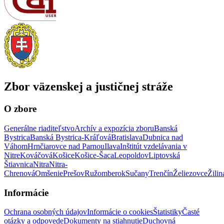
Zbor väzenskej a justičnej stráže
O zbore
Generálne riaditeľstvo
Archív a expozícia zboru
Banská
Bystrica
Banská Bystrica-Kráľová
Bratislava
Dubnica nad
Váhom
Hrnčiarovce nad Parnou
Ilava
Inštitút vzdelávania v
Nitre
Kováčová
Košice
Košice-Šaca
Leopoldov
Liptovská
Štiavnica
Nitra
Nitra-
Chrenová
Omšenie
Prešov
Ružomberok
Sučany
Trenčín
Želiezovce
Žilin
Informácie
Ochrana osobných údajov
Informácie o cookies
Štatistiky
Časté
otázky a odpovede
Dokumenty na stiahnutie
Duchovná