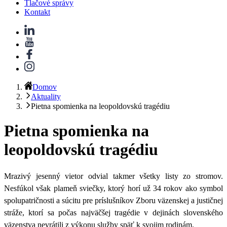
Tlačové správy
Kontakt
Domov
Aktuality
Pietna spomienka na leopoldovskú tragédiu
Pietna spomienka na
leopoldovskú tragédiu
Mrazivý jesenný vietor odvial takmer všetky listy zo stromov.
Nesfúkol však plameň sviečky, ktorý horí už 34 rokov ako symbol
spolupatričnosti a súcitu pre príslušníkov Zboru väzenskej a justičnej
stráže, ktorí sa počas najväčšej tragédie v dejinách slovenského
väzenstva nevrátili z výkonu služby späť k svojim rodinám.