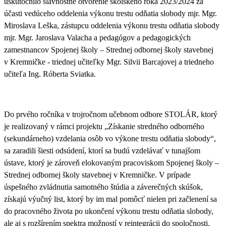
uskutočnilo
slávnostné otvorenie školského roka 2023/2024
za
účasti vedúceho oddelenia výkonu trestu odňatia slobody mjr. Mgr.
Miroslava Leška, zástupcu oddelenia výkonu trestu odňatia slobody
mjr. Mgr. Jaroslava Valacha a pedagógov a pedagogických
zamestnancov Spojenej školy – Strednej odbornej školy stavebnej
v Kremničke - triednej učiteľky Mgr. Silvii Barcajovej a triedneho
učiteľa Ing. Róberta Sviatka.
Do prvého ročníka v
trojročnom učebnom odbore STOLÁR, ktorý
je realizovaný v rámci projektu „Získanie stredného odborného
(sekundárneho) vzdelania osôb vo výkone trestu odňatia slobody“
,
sa zaradili šiesti odsúdení, ktorí sa budú vzdelávať v tunajšom
ústave, ktorý je zároveň elokovaným pracoviskom Spojenej školy –
Strednej odbornej školy stavebnej v Kremničke. V prípade
úspešného zvládnutia samotného štúdia a záverečných skúšok,
získajú výučný list
, ktorý by im mal pomôcť nielen pri začlenení sa
do pracovného života po ukončení výkonu trestu odňatia slobody,
ale aj s rozšírením spektra možností v reintegrácii do spoločnosti.