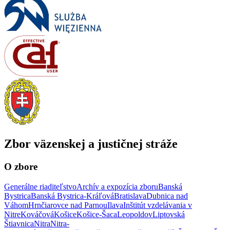
Zbor väzenskej a justičnej stráže
O zbore
Generálne riaditeľstvo
Archív a expozícia zboru
Banská
Bystrica
Banská Bystrica-Kráľová
Bratislava
Dubnica nad
Váhom
Hrnčiarovce nad Parnou
Ilava
Inštitút vzdelávania v
Nitre
Kováčová
Košice
Košice-Šaca
Leopoldov
Liptovská
Štiavnica
Nitra
Nitra-