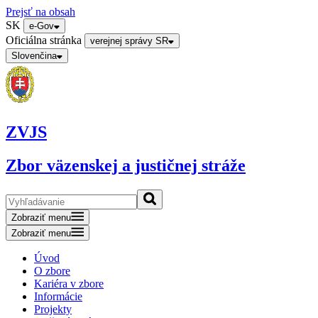
Prejsť na obsah
SK
e-Gov
Oficiálna stránka
verejnej správy SR
Slovenčina
ZVJS
Zbor väzenskej a justičnej stráže
Zobraziť menu
Zobraziť menu
Úvod
O zbore
Kariéra v zbore
Informácie
Projekty