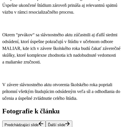
Úspešne ukončené štúdium zároveň prináša aj relevantnú spätnú
väzbu v rámci resocializačného procesu.
Okrem “prvákov“ sa slávnostného aktu zúčastnili aj ďalší siedmi
odsúdení, ktorí úspešne
pokračujú v štúdiu v učebnom odbore
MALIAR
, kde ich v závere školského roka budú čakať záverečné
skúšky, ktoré komplexne zhodnotia ich nadobudnuté vedomosti
a maliarske zručnosti.
V závere slávnostného aktu otvorenia školského roka popriali
prítomní všetkým študujúcim odsúdeným veľa síl a odhodlania do
učenia a úspešné zvládnutie celého štúdia.
Fotografie k článku
Predchádzajúci slide
Ďalší slide