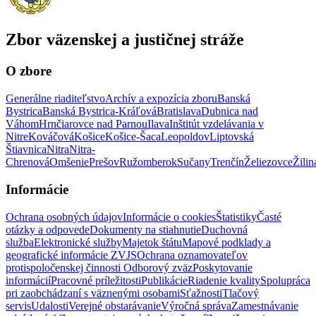
Zbor väzenskej a justičnej stráže
O zbore
Generálne riaditeľstvo
Archív a expozícia zboru
Banská
Bystrica
Banská Bystrica-Kráľová
Bratislava
Dubnica nad
Váhom
Hrnčiarovce nad Parnou
Ilava
Inštitút vzdelávania v
Nitre
Kováčová
Košice
Košice-Šaca
Leopoldov
Liptovská
Štiavnica
Nitra
Nitra-
Chrenová
Omšenie
Prešov
Ružomberok
Sučany
Trenčín
Želiezovce
Žilin
Informácie
Ochrana osobných údajov
Informácie o cookies
Štatistiky
Časté
otázky a odpovede
Dokumenty na stiahnutie
Duchovná
služba
Elektronické služby
Majetok štátu
Mapové podklady a
geografické informácie ZVJS
Ochrana oznamovateľov
protispoločenskej činnosti
Odborový zväz
Poskytovanie
informácií
Pracovné príležitosti
Publikácie
Riadenie kvality
Spolupráca
pri zaobchádzaní s väznenými osobami
Sťažnosti
Tlačový
servis
Udalosti
Verejné obstarávanie
Výročná správa
Zamestnávanie