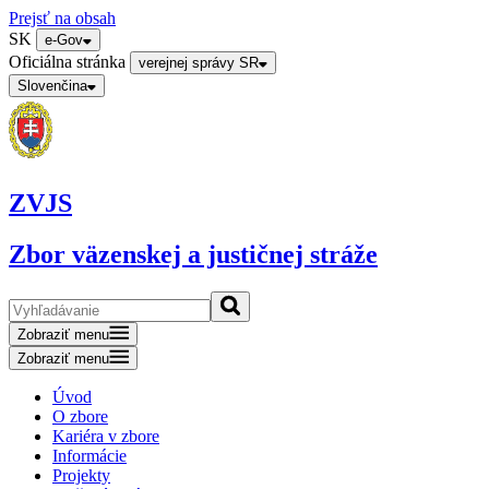
Prejsť na obsah
SK
e-Gov
Oficiálna stránka
verejnej správy SR
Slovenčina
ZVJS
Zbor väzenskej a justičnej stráže
Zobraziť menu
Zobraziť menu
Úvod
O zbore
Kariéra v zbore
Informácie
Projekty