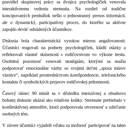
pravidiel skupinovej práce sa dvojica psychologičiek venovala
interaktívnemu vedeniu stretnutia. Na rozdiel od tradične
koncipovaných prednášok nešlo o jednostranný prenos informácií,
ale o dynamický, participatívny proces, do ktorého sa aktívne
zapojilo deväť odsúdených účastníkov.
Diskusia bola charakteristická vysokou mierou angažovanosti.
Účastníci reagovali na podnety psychologičiek, kládli otázky a
reflektovali vlastné skúsenosti s rodičovstvom vo výkone trestu.
Osobitnú pozornosť venovali stratégiám, ktorými sa snažia
podporovať emocionálne väzby so svojimi deťmi „spoza múrov
väznice“, napríklad prostredníctvom korešpondencie, telefonického
kontaktu či symbolických prejavov rodičovskej prítomnosti.
Časový rámec 90 minút sa v dôsledku intenzívnej a obsahovo
bohatej diskusie ukázal ako relatívne krátky. Stretnutie prebiehalo v
konštruktívnej atmosfére, ktorá podporovala otvorenosť a zdieľanie
osobných tém.
V závere účastníci vyjadrili vďaku za možnosť participovať na takto