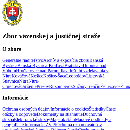
Zbor väzenskej a justičnej stráže
O zbore
Generálne riaditeľstvo
Archív a expozícia zboru
Banská
Bystrica
Banská Bystrica-Kráľová
Bratislava
Dubnica nad
Váhom
Hrnčiarovce nad Parnou
Ilava
Inštitút vzdelávania v
Nitre
Kováčová
Košice
Košice-Šaca
Leopoldov
Liptovská
Štiavnica
Nitra
Nitra-
Chrenová
Omšenie
Prešov
Ružomberok
Sučany
Trenčín
Želiezovce
Žilin
Informácie
Ochrana osobných údajov
Informácie o cookies
Štatistiky
Časté
otázky a odpovede
Dokumenty na stiahnutie
Duchovná
služba
Elektronické služby
Majetok štátu
Mapové podklady a
geografické informácie ZVJS
Ochrana oznamovateľov
protispoločenskej činnosti
Odborový zväz
Poskytovanie