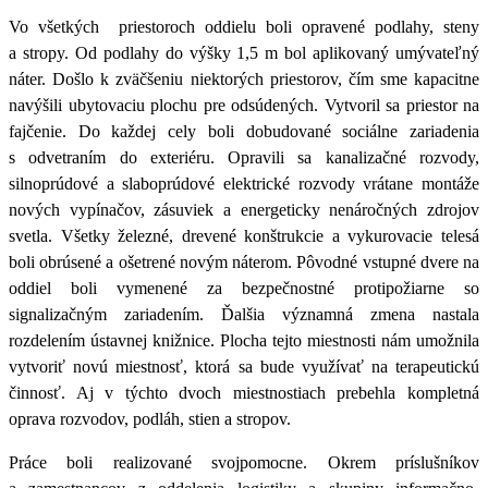
Vo všetkých priestoroch oddielu boli opravené podlahy, steny
a stropy. Od podlahy do výšky 1,5 m bol aplikovaný umývateľný
náter. Došlo k zväčšeniu niektorých priestorov, čím sme kapacitne
navýšili ubytovaciu plochu pre odsúdených. Vytvoril sa priestor na
fajčenie. Do každej cely boli dobudované sociálne zariadenia
s odvetraním do exteriéru. Opravili sa kanalizačné rozvody,
silnoprúdové a slaboprúdové elektrické rozvody vrátane montáže
nových vypínačov, zásuviek a energeticky nenáročných zdrojov
svetla. Všetky železné, drevené konštrukcie a vykurovacie telesá
boli obrúsené a ošetrené novým náterom. Pôvodné vstupné dvere na
oddiel boli vymenené za bezpečnostné protipožiarne so
signalizačným zariadením. Ďalšia významná zmena nastala
rozdelením ústavnej knižnice. Plocha tejto miestnosti nám umožnila
vytvoriť novú miestnosť, ktorá sa bude využívať na terapeutickú
činnosť. Aj v týchto dvoch miestnostiach prebehla kompletná
oprava rozvodov, podláh, stien a stropov.
Práce boli realizované svojpomocne.
Okrem príslušníkov