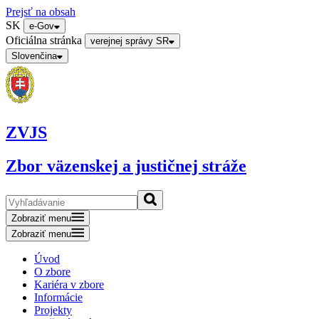
Prejsť na obsah
SK
e-Gov
Oficiálna stránka
verejnej správy SR
Slovenčina
ZVJS
Zbor väzenskej a justičnej stráže
Zobraziť menu
Zobraziť menu
Úvod
O zbore
Kariéra v zbore
Informácie
Projekty