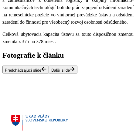
a zamestnancov z oddelenia logistiky a skupiny informačno-
komunikačných technológií boli do prác zapojení odsúdení zaradení
na remeselnícke pozície vo vnútornej prevádzke ústavu a odsúdení
zaradení do činností pre všeobecný rozvoj osobnosti odsúdeného
.
Celková ubytovacia kapacita ústavu sa touto
dispozičnou zmenou
zmenila z 375 na 378 miest
.
Fotografie k článku
Predchádzajúci slide
Ďalší slide