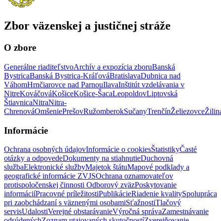
Zbor väzenskej a justičnej stráže
O zbore
Generálne riaditeľstvo
Archív a expozícia zboru
Banská
Bystrica
Banská Bystrica-Kráľová
Bratislava
Dubnica nad
Váhom
Hrnčiarovce nad Parnou
Ilava
Inštitút vzdelávania v
Nitre
Kováčová
Košice
Košice-Šaca
Leopoldov
Liptovská
Štiavnica
Nitra
Nitra-
Chrenová
Omšenie
Prešov
Ružomberok
Sučany
Trenčín
Želiezovce
Žilin
Informácie
Ochrana osobných údajov
Informácie o cookies
Štatistiky
Časté
otázky a odpovede
Dokumenty na stiahnutie
Duchovná
služba
Elektronické služby
Majetok štátu
Mapové podklady a
geografické informácie ZVJS
Ochrana oznamovateľov
protispoločenskej činnosti
Odborový zväz
Poskytovanie
informácií
Pracovné príležitosti
Publikácie
Riadenie kvality
Spolupráca
pri zaobchádzaní s väznenými osobami
Sťažnosti
Tlačový
servis
Udalosti
Verejné obstarávanie
Výročná správa
Zamestnávanie
odsúdených
Zoznam utajovaných skutočností
Zverejňovanie