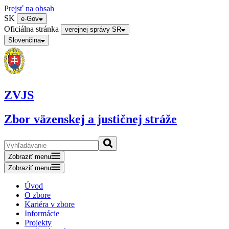
Prejsť na obsah
SK
e-Gov
Oficiálna stránka
verejnej správy SR
Slovenčina
ZVJS
Zbor väzenskej a justičnej stráže
Zobraziť menu
Zobraziť menu
Úvod
O zbore
Kariéra v zbore
Informácie
Projekty