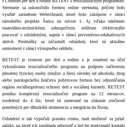
s Centrom pre deti a rodiny RETEST s resocializačným programom.
Stretnutie sa uskutočnilo formou online stretnutia, pričom bolo
využité zariadenie Webexboard, ktoré bolo zakúpene v rámci
národného projektu Šanca na návrat 1. Aj vďaka takémuto
materiálno-technickému zabezpečeniu môžeme efektívnejšie
pracovať s odsúdenými, najmä v rámci preventívno-edukatívnych
aktivít. Prednášky sa zúčastnili odsúdení, ktorí sú aktuálne
umiestnení v rámci výstupného oddielu.
RETEST je centrom pre deti a rodiny a je zriadené na účel
vykonávania resocializačného programu na podporu začlenenia
plnoletej fyzickej osoby (mužov a žien) závislej od alkoholu, drog
alebo patologického hráčstva pobytovou formou
bez odporúčania
orgánu sociálnoprávnej ochrany detí a sociálnej kurately.
RETEST
ponúka komplexný resocializačný program na 12 mesiacov,
rozdelený do 4 fáz, ktoré sú zamerané na získanie zručností
potrebných pre dlhodobú abstinenciu a integráciu do života.
Odsúdení si tak vypočuli ponuku centra, mali možnosť sa pýtať
otázky, na ktoré ich zaujímala odpoveď a bol im poskytnutý kontakt