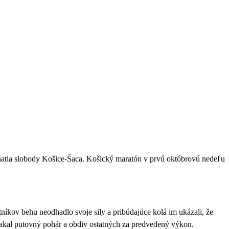
dňatia slobody Košice-Šaca.
Košický maratón v prvú októbrovú nedeľu
níkov behu neodhadlo svoje sily a pribúdajúce kolá im ukázali, že
eli čakal putovný pohár a obdiv ostatných za predvedený výkon.