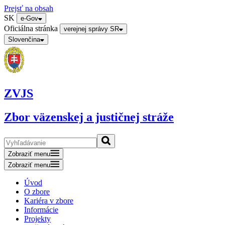
Prejsť na obsah
SK
e-Gov
Oficiálna stránka
verejnej správy SR
Slovenčina
ZVJS
Zbor väzenskej a justičnej stráže
Zobraziť menu
Zobraziť menu
Úvod
O zbore
Kariéra v zbore
Informácie
Projekty