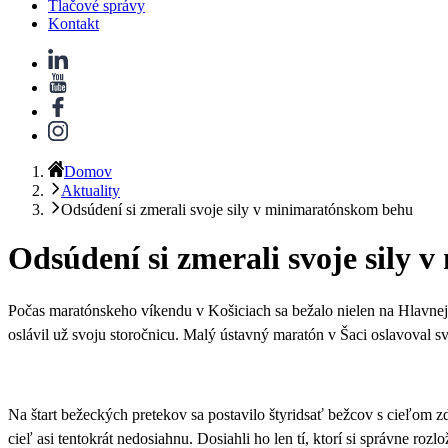
Tlačové správy
Kontakt
Domov
Aktuality
Odsúdení si zmerali svoje sily v minimaratónskom behu
Odsúdení si zmerali svoje sily
Počas maratónskeho víkendu v Košiciach sa bežalo nielen na Hlavnej u
oslávil už svoju storočnicu. Malý ústavný maratón v Šaci oslavoval s
Na štart bežeckých pretekov sa postavilo štyridsať bežcov s cieľom z
cieľ asi tentokrát nedosiahnu. Dosiahli ho len tí, ktorí si správne roz