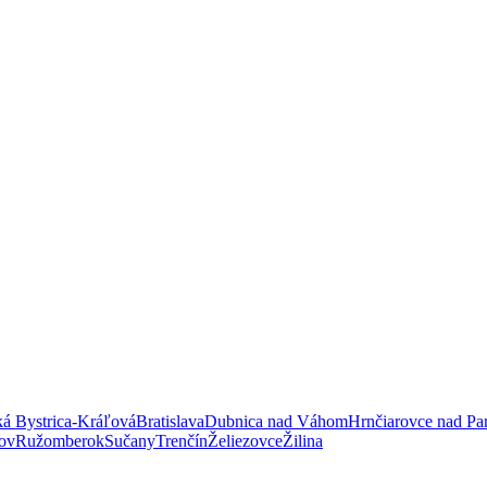
á Bystrica-Kráľová
Bratislava
Dubnica nad Váhom
Hrnčiarovce nad Pa
ov
Ružomberok
Sučany
Trenčín
Želiezovce
Žilina