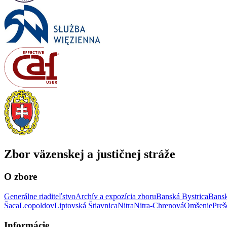
Zbor väzenskej a justičnej stráže
O zbore
Generálne riaditeľstvo
Archív a expozícia zboru
Banská Bystrica
Bansk
Šaca
Leopoldov
Liptovská Štiavnica
Nitra
Nitra-Chrenová
Omšenie
Preš
Informácie