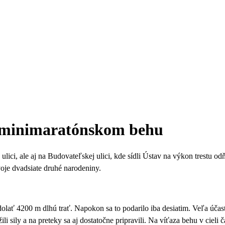
 v minimaratónskom behu
lici, ale aj na Budovateľskej ulici, kde sídli Ústav na výkon trestu o
voje dvadsiate druhé narodeniny.
dolať 4200 m dlhú trať. Napokon sa to podarilo iba desiatim.
Veľa účast
ložili sily a na preteky sa aj dostatočne pripravili. Na víťaza behu v ci