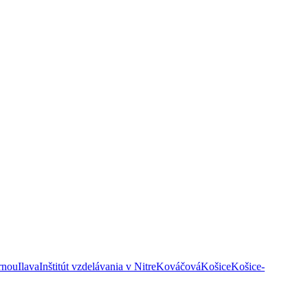
rnou
Ilava
Inštitút vzdelávania v Nitre
Kováčová
Košice
Košice-