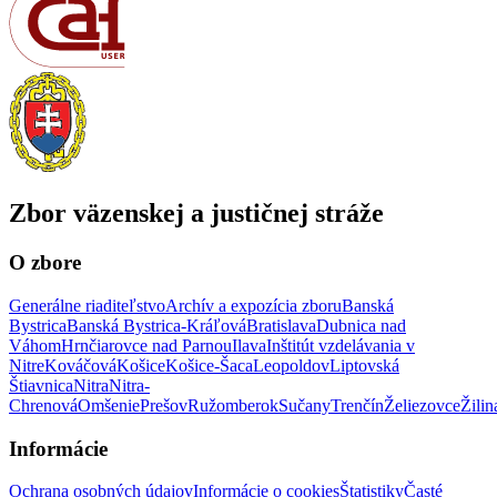
Zbor väzenskej a justičnej stráže
O zbore
Generálne riaditeľstvo
Archív a expozícia zboru
Banská
Bystrica
Banská Bystrica-Kráľová
Bratislava
Dubnica nad
Váhom
Hrnčiarovce nad Parnou
Ilava
Inštitút vzdelávania v
Nitre
Kováčová
Košice
Košice-Šaca
Leopoldov
Liptovská
Štiavnica
Nitra
Nitra-
Chrenová
Omšenie
Prešov
Ružomberok
Sučany
Trenčín
Želiezovce
Žilin
Informácie
Ochrana osobných údajov
Informácie o cookies
Štatistiky
Časté