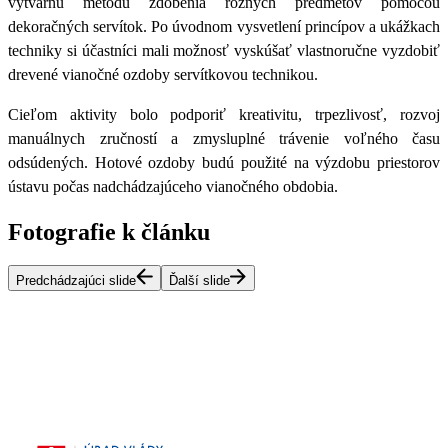
výtvarnú metódu zdobenia rôznych predmetov pomocou
dekoračných servítok. Po úvodnom vysvetlení princípov a ukážkach
techniky si účastníci mali možnosť vyskúšať vlastnoručne vyzdobiť
drevené vianočné ozdoby servítkovou technikou.
Cieľom aktivity bolo podporiť kreativitu, trpezlivosť, rozvoj
manuálnych zručností a zmysluplné trávenie voľného času
odsúdených. Hotové ozdoby budú použité na výzdobu priestorov
ústavu počas nadchádzajúceho vianočného obdobia.
Fotografie k článku
Predchádzajúci slide
Ďalší slide