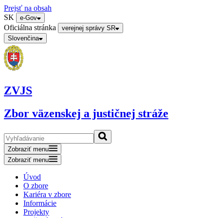
Prejsť na obsah
SK
e-Gov
Oficiálna stránka
verejnej správy SR
Slovenčina
ZVJS
Zbor väzenskej a justičnej stráže
Zobraziť menu
Zobraziť menu
Úvod
O zbore
Kariéra v zbore
Informácie
Projekty