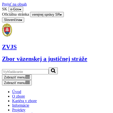
Prejsť na obsah
SK
e-Gov
Oficiálna stránka
verejnej správy SR
Slovenčina
ZVJS
Zbor väzenskej a justičnej stráže
Zobraziť menu
Zobraziť menu
Úvod
O zbore
Kariéra v zbore
Informácie
Projekty