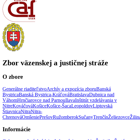
Zbor väzenskej a justičnej stráže
O zbore
Generálne riaditeľstvo
Archív a expozícia zboru
Banská
Bystrica
Banská Bystrica-Kráľová
Bratislava
Dubnica nad
Váhom
Hrnčiarovce nad Parnou
Ilava
Inštitút vzdelávania v
Nitre
Kováčová
Košice
Košice-Šaca
Leopoldov
Liptovská
Štiavnica
Nitra
Nitra-
Chrenová
Omšenie
Prešov
Ružomberok
Sučany
Trenčín
Želiezovce
Žilin
Informácie