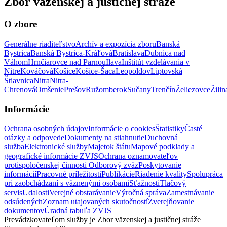
Zbor väzenskej a justičnej stráže
O zbore
Generálne riaditeľstvo
Archív a expozícia zboru
Banská
Bystrica
Banská Bystrica-Kráľová
Bratislava
Dubnica nad
Váhom
Hrnčiarovce nad Parnou
Ilava
Inštitút vzdelávania v
Nitre
Kováčová
Košice
Košice-Šaca
Leopoldov
Liptovská
Štiavnica
Nitra
Nitra-
Chrenová
Omšenie
Prešov
Ružomberok
Sučany
Trenčín
Želiezovce
Žilin
Informácie
Ochrana osobných údajov
Informácie o cookies
Štatistiky
Časté
otázky a odpovede
Dokumenty na stiahnutie
Duchovná
služba
Elektronické služby
Majetok štátu
Mapové podklady a
geografické informácie ZVJS
Ochrana oznamovateľov
protispoločenskej činnosti
Odborový zväz
Poskytovanie
informácií
Pracovné príležitosti
Publikácie
Riadenie kvality
Spolupráca
pri zaobchádzaní s väznenými osobami
Sťažnosti
Tlačový
servis
Udalosti
Verejné obstarávanie
Výročná správa
Zamestnávanie
odsúdených
Zoznam utajovaných skutočností
Zverejňovanie
dokumentov
Úradná tabuľa ZVJS
Prevádzkovateľom služby je Zbor väzenskej a justičnej stráže