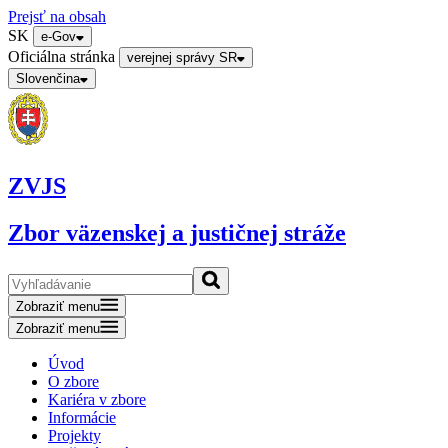
Prejsť na obsah
SK
e-Gov
Oficiálna stránka
verejnej správy SR
Slovenčina
ZVJS
Zbor väzenskej a justičnej stráže
Zobraziť menu
Zobraziť menu
Úvod
O zbore
Kariéra v zbore
Informácie
Projekty