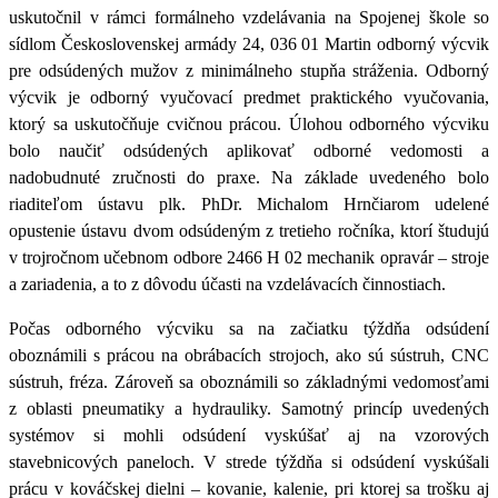
uskutočnil v rámci formálneho vzdelávania na Spojenej škole so
sídlom Československej armády 24, 036 01 Martin
odborný výcvik
pre odsúdených mužov z minimálneho stupňa stráženia
. Odborný
výcvik je odborný vyučovací predmet praktického vyučovania,
ktorý sa uskutočňuje cvičnou prácou.
Úlohou odborného výcviku
bolo
naučiť odsúdených aplikovať odborné vedomosti a
nadobudnuté zručnosti do praxe
. Na základe uvedeného bolo
r
iaditeľom ústavu plk. PhDr. Michalom Hrnčiarom udelené
opustenie ústavu dvom odsúdeným z tretieho ročníka
, ktorí študujú
v trojročnom učebnom odbore 2466 H 02
mechanik opravár – stroje
a zariadenia
, a to z dôvodu účasti na vzdelávacích činnostiach.
Počas odborného výcviku sa na začiatku týždňa
odsúdení
oboznámili s prácou na obrábacích strojoch, ako sú sústruh, CNC
sústruh, fréza
. Zároveň sa oboznámili so základnými vedomosťami
z oblasti pneumatiky a hydrauliky
. Samotný princíp uvedených
systémov si mohli odsúdení vyskúšať aj na vzorových
stavebnicových paneloch. V strede týždňa si odsúdení vyskúšali
prácu v kováčskej dielni – kovanie, kalenie
, pri ktorej sa trošku aj