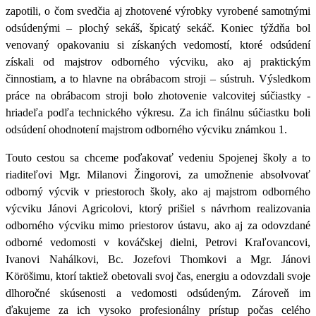
zapotili, o čom svedčia aj zhotovené výrobky vyrobené samotnými
odsúdenými – plochý sekáš, špicatý sekáč. Koniec týždňa bol
venovaný opakovaniu si získaných vedomostí, ktoré odsúdení
získali od majstrov odborného výcviku, ako aj praktickým
činnostiam, a to hlavne na
obrábacom stroji – sústruh
. Výsledkom
práce na obrábacom stroji bolo zhotovenie valcovitej súčiastky -
hriadeľa podľa technického výkresu.
Za ich finálnu súčiastku boli
odsúdení ohodnotení majstrom odborného výcviku známkou 1.
Touto cestou sa chceme poďakovať vedeniu Spojenej školy a to
riaditeľovi Mgr. Milanovi Žingorovi
, za umožnenie absolvovať
odborný výcvik v priestoroch školy, ako aj majstrom odborného
výcviku
Jánovi Agricolovi
, ktorý prišiel s návrhom realizovania
odborného výcviku mimo priestorov ústavu, ako aj za odovzdané
odborné vedomosti v kováčskej dielni,
Petrovi Kraľovancovi,
Ivanovi Nahálkovi, Bc. Jozefovi Thomkovi a Mgr. Jánovi
Köröšimu
, ktorí taktiež obetovali svoj čas, energiu a odovzdali svoje
dlhoročné skúsenosti a vedomosti odsúdeným. Zároveň im
ďakujeme za ich vysoko profesionálny prístup počas celého