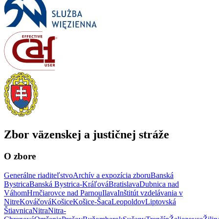
Zbor väzenskej a justičnej stráže
O zbore
Generálne riaditeľstvo
Archív a expozícia zboru
Banská
Bystrica
Banská Bystrica-Kráľová
Bratislava
Dubnica nad
Váhom
Hrnčiarovce nad Parnou
Ilava
Inštitút vzdelávania v
Nitre
Kováčová
Košice
Košice-Šaca
Leopoldov
Liptovská
Štiavnica
Nitra
Nitra-