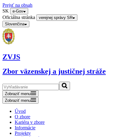
Prejsť na obsah
SK
e-Gov
Oficiálna stránka
verejnej správy SR
Slovenčina
ZVJS
Zbor väzenskej a justičnej stráže
Zobraziť menu
Zobraziť menu
Úvod
O zbore
Kariéra v zbore
Informácie
Projekty