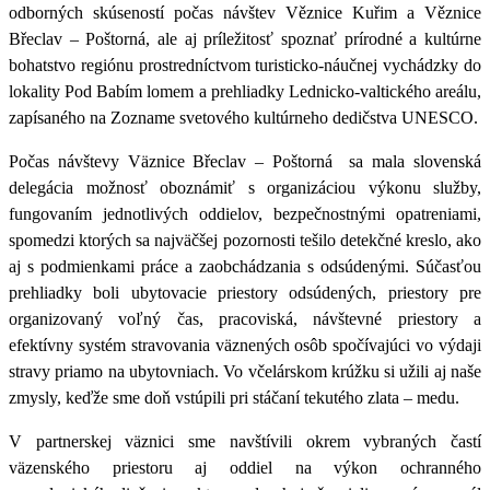
odborných skúseností počas návštev Věznice Kuřim a Věznice
Břeclav – Poštorná, ale aj príležitosť spoznať prírodné a kultúrne
bohatstvo regiónu prostredníctvom turisticko-náučnej vychádzky do
lokality Pod Babím lomem a prehliadky Lednicko-valtického areálu,
zapísaného na Zozname svetového kultúrneho dedičstva UNESCO.
Počas návštevy Väznice Břeclav – Poštorná
sa mala slovenská
delegácia možnosť oboznámiť s organizáciou výkonu služby,
fungovaním jednotlivých oddielov, bezpečnostnými opatreniami,
spomedzi ktorých sa najväčšej pozornosti tešilo detekčné kreslo, ako
aj s podmienkami práce a zaobchádzania s odsúdenými. Súčasťou
prehliadky boli ubytovacie priestory odsúdených, priestory pre
organizovaný voľný čas, pracoviská, návštevné priestory a
efektívny systém stravovania väznených osôb spočívajúci vo výdaji
stravy priamo na ubytovniach. Vo včelárskom krúžku si užili aj naše
zmysly, keďže sme doň vstúpili pri stáčaní tekutého zlata – medu.
V partnerskej väznici sme navštívili okrem vybraných častí
väzenského priestoru aj oddiel na výkon ochranného