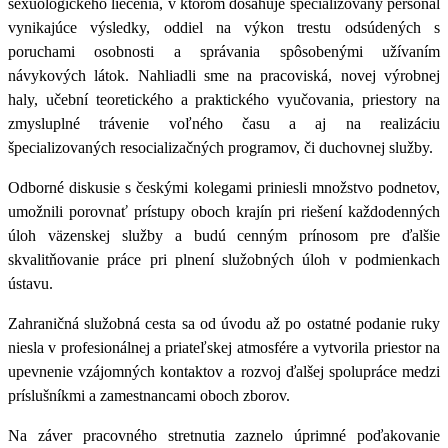
sexuologického liečenia, v ktorom dosahuje špecializovaný personál
vynikajúce výsledky, oddiel na výkon trestu odsúdených s
poruchami osobnosti a správania spôsobenými užívaním
návykových látok. Nahliadli sme na pracoviská, novej výrobnej
haly, učební teoretického a praktického vyučovania, priestory na
zmysluplné trávenie voľného času a aj na realizáciu
špecializovaných resocializačných programov, či duchovnej služby.
Odborné diskusie s českými kolegami priniesli množstvo podnetov,
umožnili porovnať prístupy oboch krajín pri riešení každodenných
úloh väzenskej služby a budú cenným prínosom pre ďalšie
skvalitňovanie práce pri plnení služobných úloh v podmienkach
ústavu.
Zahraničná služobná cesta sa od úvodu až po ostatné podanie ruky
niesla v profesionálnej a priateľskej atmosfére a vytvorila priestor na
upevnenie vzájomných kontaktov a rozvoj ďalšej spolupráce medzi
príslušníkmi a zamestnancami oboch zborov.
Na záver pracovného stretnutia zaznelo úprimné poďakovanie