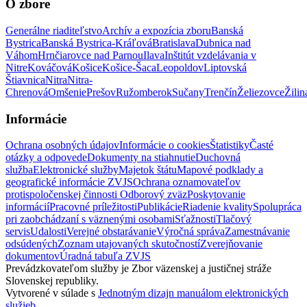
O zbore
Generálne riaditeľstvo
Archív a expozícia zboru
Banská
Bystrica
Banská Bystrica-Kráľová
Bratislava
Dubnica nad
Váhom
Hrnčiarovce nad Parnou
Ilava
Inštitút vzdelávania v
Nitre
Kováčová
Košice
Košice-Šaca
Leopoldov
Liptovská
Štiavnica
Nitra
Nitra-
Chrenová
Omšenie
Prešov
Ružomberok
Sučany
Trenčín
Želiezovce
Žilin
Informácie
Ochrana osobných údajov
Informácie o cookies
Štatistiky
Časté
otázky a odpovede
Dokumenty na stiahnutie
Duchovná
služba
Elektronické služby
Majetok štátu
Mapové podklady a
geografické informácie ZVJS
Ochrana oznamovateľov
protispoločenskej činnosti
Odborový zväz
Poskytovanie
informácií
Pracovné príležitosti
Publikácie
Riadenie kvality
Spolupráca
pri zaobchádzaní s väznenými osobami
Sťažnosti
Tlačový
servis
Udalosti
Verejné obstarávanie
Výročná správa
Zamestnávanie
odsúdených
Zoznam utajovaných skutočností
Zverejňovanie
dokumentov
Úradná tabuľa ZVJS
Prevádzkovateľom služby je Zbor väzenskej a justičnej stráže
Slovenskej republiky.
Vytvorené v súlade s
Jednotným dizajn manuálom elektronických
služieb
.