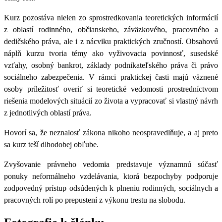
Kurz pozostáva nielen zo sprostredkovania teoretických informácií
z oblastí rodinného, občianskeho, záväzkového, pracovného a
dedičského práva, ale i z nácviku praktických zručností. Obsahovú
náplň kurzu tvoria témy ako vyživovacia povinnosť, susedské
vzťahy, osobný bankrot, základy podnikateľského práva či právo
sociálneho zabezpečenia. V rámci praktickej časti majú väznené
osoby príležitosť overiť si teoretické vedomosti prostredníctvom
riešenia modelových situácií zo života a vypracovať si vlastný návrh
z jednotlivých oblastí práva.
Hovorí sa, že neznalosť zákona nikoho neospravedlňuje, a aj preto
sa kurz teší dlhodobej obľube.
Zvyšovanie právneho vedomia predstavuje významnú súčasť
ponuky neformálneho vzdelávania, ktorá bezpochyby podporuje
zodpovedný prístup odsúdených k plneniu rodinných, sociálnych a
pracovných rolí po prepustení z výkonu trestu na slobodu.