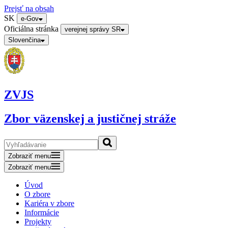
Prejsť na obsah
SK
e-Gov
Oficiálna stránka
verejnej správy SR
Slovenčina
ZVJS
Zbor väzenskej a justičnej stráže
Zobraziť menu
Zobraziť menu
Úvod
O zbore
Kariéra v zbore
Informácie
Projekty