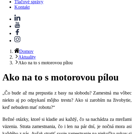
Tlačové správy
Kontakt
Domov
Aktuality
Ako na to s motorovou pílou
Ako na to s motorovou pílou
„Čo bude až ma prepustia z basy na slobodu? Zamestná ma vôbec
niekto aj po odpykaní môjho trestu? Ako si zarobím na živobytie,
keď nebudem mať robotu?“
Bežné otázky, ktoré si kladie asi každý, čo sa nachádza za mrežami
väzenia. Strata zamestnania, čo i len na pár dní, je nočná mora asi
každého z nás. Avšak stratiť svoje zamestnanie na niekoľko rokov si