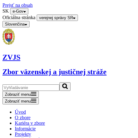
Prejsť na obsah
SK
e-Gov
Oficiálna stránka
verejnej správy SR
Slovenčina
ZVJS
Zbor väzenskej a justičnej stráže
Zobraziť menu
Zobraziť menu
Úvod
O zbore
Kariéra v zbore
Informácie
Projekty