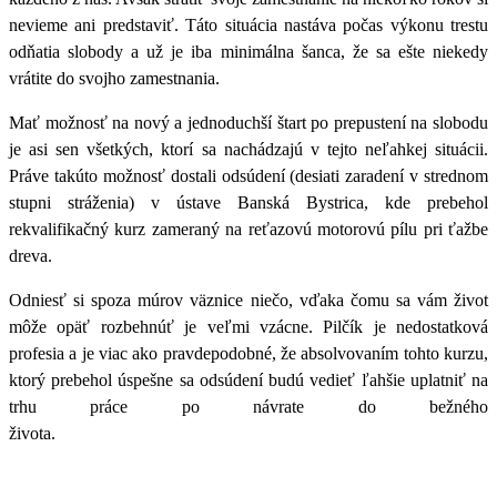
nevieme ani predstaviť. Táto situácia nastáva počas výkonu trestu
odňatia slobody a už je iba minimálna šanca, že sa ešte niekedy
vrátite do svojho zamestnania.
Mať možnosť na nový a jednoduchší štart po prepustení na slobodu
je asi sen všetkých, ktorí sa nachádzajú v tejto neľahkej situácii.
Práve takúto možnosť dostali odsúdení (desiati zaradení v strednom
stupni stráženia) v ústave Banská Bystrica, kde prebehol
rekvalifikačný kurz zameraný na reťazovú motorovú pílu pri ťažbe
dreva.
Odniesť si spoza múrov väznice niečo, vďaka čomu sa vám život
môže opäť rozbehnúť je veľmi vzácne.
Pilčík je nedostatková
profesia a je viac ako pravdepodobné, že absolvovaním tohto kurzu,
ktorý prebehol úspešne sa odsúdení budú vedieť ľahšie uplatniť na
trhu práce po návrate do bežného
života.