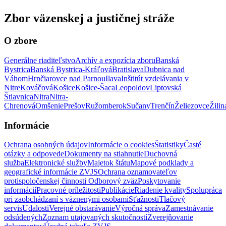
Zbor väzenskej a justičnej stráže
O zbore
Generálne riaditeľstvo
Archív a expozícia zboru
Banská
Bystrica
Banská Bystrica-Kráľová
Bratislava
Dubnica nad
Váhom
Hrnčiarovce nad Parnou
Ilava
Inštitút vzdelávania v
Nitre
Kováčová
Košice
Košice-Šaca
Leopoldov
Liptovská
Štiavnica
Nitra
Nitra-
Chrenová
Omšenie
Prešov
Ružomberok
Sučany
Trenčín
Želiezovce
Žilin
Informácie
Ochrana osobných údajov
Informácie o cookies
Štatistiky
Časté
otázky a odpovede
Dokumenty na stiahnutie
Duchovná
služba
Elektronické služby
Majetok štátu
Mapové podklady a
geografické informácie ZVJS
Ochrana oznamovateľov
protispoločenskej činnosti
Odborový zväz
Poskytovanie
informácií
Pracovné príležitosti
Publikácie
Riadenie kvality
Spolupráca
pri zaobchádzaní s väznenými osobami
Sťažnosti
Tlačový
servis
Udalosti
Verejné obstarávanie
Výročná správa
Zamestnávanie
odsúdených
Zoznam utajovaných skutočností
Zverejňovanie