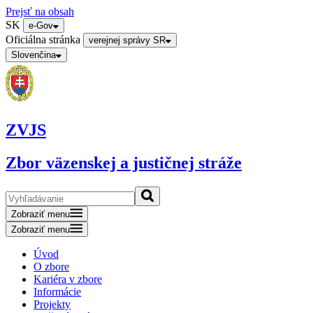
Prejsť na obsah
SK
e-Gov
Oficiálna stránka
verejnej správy SR
Slovenčina
ZVJS
Zbor väzenskej a justičnej stráže
Zobraziť menu
Zobraziť menu
Úvod
O zbore
Kariéra v zbore
Informácie
Projekty