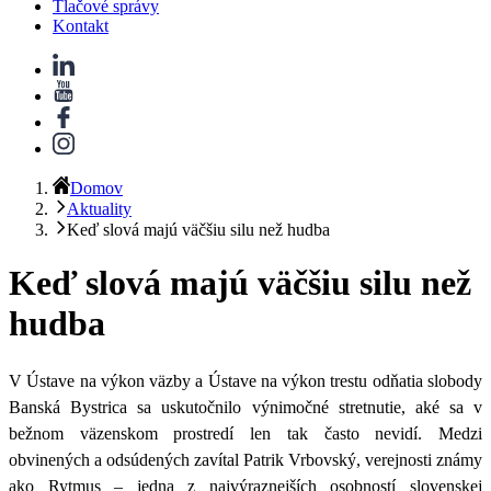
Tlačové správy
Kontakt
Domov
Aktuality
Keď slová majú väčšiu silu než hudba
Keď slová majú väčšiu silu než
hudba
V Ústave na výkon väzby a Ústave na výkon trestu odňatia slobody
Banská Bystrica sa uskutočnilo výnimočné stretnutie, aké sa v
bežnom väzenskom prostredí len tak často nevidí.
Medzi
obvinených a odsúdených zavítal Patrik Vrbovský, verejnosti známy
ako Rytmus – jedna z najvýraznejších osobností slovenskej