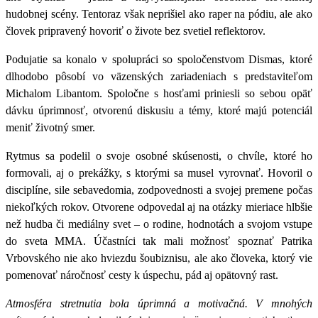
hudobnej scény.
Tentoraz však neprišiel ako raper na pódiu, ale ako
človek pripravený hovoriť o živote bez svetiel reflektorov.
Podujatie sa konalo v spolupráci so spoločenstvom Dismas, ktoré
dlhodobo pôsobí vo väzenských zariadeniach s predstaviteľom
Michalom Libantom. Spoločne s hosťami priniesli so sebou opäť
dávku úprimnosť, otvorenú diskusiu a témy, ktoré majú potenciál
meniť životný smer.
Rytmus sa podelil o svoje osobné skúsenosti, o chvíle, ktoré ho
formovali, aj o prekážky, s ktorými sa musel vyrovnať. Hovoril o
disciplíne, sile sebavedomia, zodpovednosti a svojej premene počas
niekoľkých rokov.
Otvorene odpovedal aj na otázky mieriace hlbšie
než hudba či mediálny svet – o rodine, hodnotách a svojom vstupe
do sveta MMA. Účastníci tak mali možnosť spoznať Patrika
Vrbovského nie ako hviezdu šoubiznisu, ale ako človeka, ktorý vie
pomenovať náročnosť cesty k úspechu, pád aj opätovný rast.
Atmosféra stretnutia bola úprimná a motivačná. V mnohých