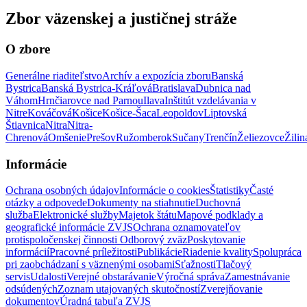
Zbor väzenskej a justičnej stráže
O zbore
Generálne riaditeľstvo
Archív a expozícia zboru
Banská
Bystrica
Banská Bystrica-Kráľová
Bratislava
Dubnica nad
Váhom
Hrnčiarovce nad Parnou
Ilava
Inštitút vzdelávania v
Nitre
Kováčová
Košice
Košice-Šaca
Leopoldov
Liptovská
Štiavnica
Nitra
Nitra-
Chrenová
Omšenie
Prešov
Ružomberok
Sučany
Trenčín
Želiezovce
Žilin
Informácie
Ochrana osobných údajov
Informácie o cookies
Štatistiky
Časté
otázky a odpovede
Dokumenty na stiahnutie
Duchovná
služba
Elektronické služby
Majetok štátu
Mapové podklady a
geografické informácie ZVJS
Ochrana oznamovateľov
protispoločenskej činnosti
Odborový zväz
Poskytovanie
informácií
Pracovné príležitosti
Publikácie
Riadenie kvality
Spolupráca
pri zaobchádzaní s väznenými osobami
Sťažnosti
Tlačový
servis
Udalosti
Verejné obstarávanie
Výročná správa
Zamestnávanie
odsúdených
Zoznam utajovaných skutočností
Zverejňovanie
dokumentov
Úradná tabuľa ZVJS