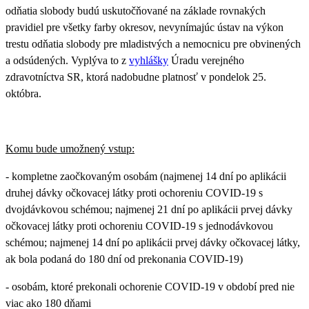
odňatia slobody budú uskutočňované na základe rovnakých
pravidiel pre všetky farby okresov, nevynímajúc ústav na výkon
trestu odňatia slobody pre mladistvých a nemocnicu pre obvinených
a odsúdených. Vyplýva to z
vyhlášky
Úradu verejného
zdravotníctva SR, ktorá nadobudne platnosť v pondelok 25.
októbra.
Komu bude umožnený vstup:
-
kompletne zaočkovaným osobám
(najmenej 14 dní po aplikácii
druhej dávky očkovacej látky proti ochoreniu COVID-19 s
dvojdávkovou schémou; najmenej 21 dní po aplikácii prvej dávky
očkovacej látky proti ochoreniu COVID-19 s jednodávkovou
schémou; najmenej 14 dní po aplikácii prvej dávky očkovacej látky,
ak bola podaná do 180 dní od prekonania COVID-19)
-
osobám, ktoré prekonali ochorenie COVID-19
v období pred nie
viac ako 180 dňami