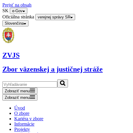
Prejsť na obsah
SK
e-Gov
Oficiálna stránka
verejnej správy SR
Slovenčina
ZVJS
Zbor väzenskej a justičnej stráže
Zobraziť menu
Zobraziť menu
Úvod
O zbore
Kariéra v zbore
Informácie
Projekty