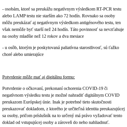
-
osobám, ktoré sa preukážu negatívnym výsledkom
RT-PCR testu
alebo LAMP testu nie starším ako 72 hodín. Rovnako sa osoby
môžu preukázať aj negatívnym výsledkom antigénového testu, ten
však nemôže byť starší než 24 hodín.
Táto povinnosť sa nevzťahuje
na osoby mladšie než 12 rokov a dva mesiace
-
u osôb, ktorým je poskytovaná paliatívna starostlivosť, sú ťažko
choré alebo umierajúce
Potvrdenie môže mať aj digitálnu formu:
Potvrdenie o očkovaní, prekonaní ochorenia COVID-19 či
negatívnom výsledku testu je možné nahradiť
digitálnym COVID
preukazom Európskej únie.
Inak je potrebné tieto skutočnosti
preukazovať dokladom, z ktorého je určiteľná identita preukazujúcej
sa osoby, pričom
príslušník na to určený má právo vyžadovať tento
doklad od vstupujúcej osoby a zároveň do neho nahliadnuť
.