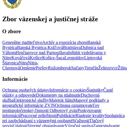
Zbor väzenskej a justičnej stráže
O zbore
Generálne riaditeľstvo
Archív a expozícia zboru
Banská
Bystrica
Banská Bystrica-Kráľová
Bratislava
Dubnica nad
Váhom
Hrnčiarovce nad Parnou
Ilava
Inštitút vzdelávania v
Nitre
Kováčová
Košice
Košice-Šaca
Leopoldov
Liptovská
Štiavnica
Nitra
Nitra-
Chrenová
Omšenie
Prešov
Ružomberok
Sučany
Trenčín
Želiezovce
Žilin
Informácie
Ochrana osobných údajov
Informácie o cookies
Štatistiky
Časté
otázky a odpovede
Dokumenty na stiahnutie
Duchovná
služba
Elektronické služby
Majetok štátu
Mapové podklady a
geografické informácie ZVJS
Ochrana oznamovateľov
protispoločenskej činnosti
Odborový zväz
Poskytovanie
informácií
Pracovné príležitosti
Publikácie
Riadenie kvality
Spolupráca
pri zaobchádzaní s väznenými osobami
Sťažnosti
Tlačový
servis
Udalosti
Verejné obstarávanie
Výročná správa
Zamestnávanie