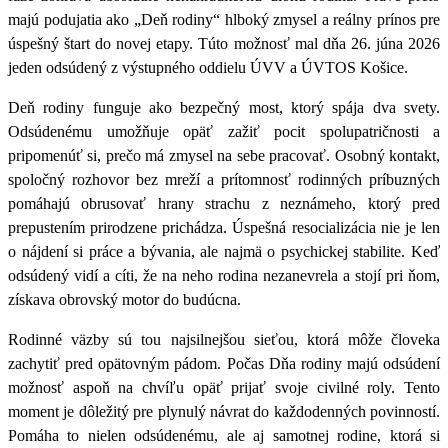
majú podujatia ako „Deň rodiny“ hlboký zmysel a reálny prínos pre
úspešný štart do novej etapy. Túto možnosť mal dňa 26. júna 2026
jeden odsúdený z výstupného oddielu ÚVV a ÚVTOS Košice.
Deň rodiny funguje ako bezpečný most, ktorý spája dva svety.
Odsúdenému umožňuje opäť zažiť pocit spolupatričnosti a
pripomenúť si, prečo má zmysel na sebe pracovať. Osobný kontakt,
spoločný rozhovor bez mreží a prítomnosť rodinných príbuzných
pomáhajú obrusovať hrany strachu z neznámeho, ktorý pred
prepustením prirodzene prichádza. Úspešná resocializácia nie je len
o nájdení si práce a bývania, ale najmä o psychickej stabilite. Keď
odsúdený vidí a cíti, že na neho rodina nezanevrela a stojí pri ňom,
získava obrovský motor do budúcna.
Rodinné väzby sú tou najsilnejšou sieťou, ktorá môže človeka
zachytiť pred opätovným pádom. Počas Dňa rodiny majú odsúdení
možnosť aspoň na chvíľu opäť prijať svoje civilné roly. Tento
moment je dôležitý pre plynulý návrat do každodenných povinností.
Pomáha to nielen odsúdenému, ale aj samotnej rodine, ktorá si