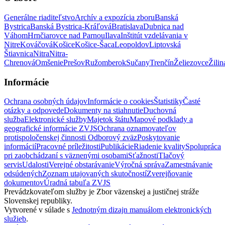
Generálne riaditeľstvo
Archív a expozícia zboru
Banská
Bystrica
Banská Bystrica-Kráľová
Bratislava
Dubnica nad
Váhom
Hrnčiarovce nad Parnou
Ilava
Inštitút vzdelávania v
Nitre
Kováčová
Košice
Košice-Šaca
Leopoldov
Liptovská
Štiavnica
Nitra
Nitra-
Chrenová
Omšenie
Prešov
Ružomberok
Sučany
Trenčín
Želiezovce
Žilin
Informácie
Ochrana osobných údajov
Informácie o cookies
Štatistiky
Časté
otázky a odpovede
Dokumenty na stiahnutie
Duchovná
služba
Elektronické služby
Majetok štátu
Mapové podklady a
geografické informácie ZVJS
Ochrana oznamovateľov
protispoločenskej činnosti
Odborový zväz
Poskytovanie
informácií
Pracovné príležitosti
Publikácie
Riadenie kvality
Spolupráca
pri zaobchádzaní s väznenými osobami
Sťažnosti
Tlačový
servis
Udalosti
Verejné obstarávanie
Výročná správa
Zamestnávanie
odsúdených
Zoznam utajovaných skutočností
Zverejňovanie
dokumentov
Úradná tabuľa ZVJS
Prevádzkovateľom služby je Zbor väzenskej a justičnej stráže
Slovenskej republiky.
Vytvorené v súlade s
Jednotným dizajn manuálom elektronických
služieb
.