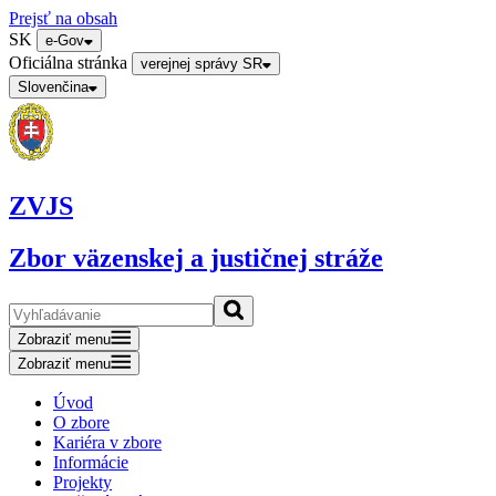
Prejsť na obsah
SK
e-Gov
Oficiálna stránka
verejnej správy SR
Slovenčina
ZVJS
Zbor väzenskej a justičnej stráže
Zobraziť menu
Zobraziť menu
Úvod
O zbore
Kariéra v zbore
Informácie
Projekty