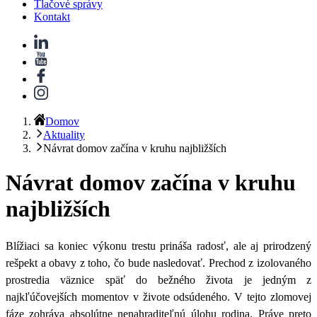
Tlačové správy
Kontakt
Domov
Aktuality
Návrat domov začína v kruhu najbližších
Návrat domov začína v kruhu
najbližších
Blížiaci sa koniec výkonu trestu prináša radosť, ale aj prirodzený
rešpekt a obavy z toho, čo bude nasledovať. Prechod z izolovaného
prostredia väznice späť do bežného života je jedným z
najkľúčovejších momentov v živote odsúdeného. V tejto zlomovej
fáze zohráva absolútne nenahraditeľnú úlohu rodina. Práve preto