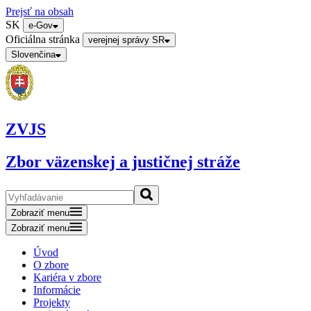
Prejsť na obsah
SK
e-Gov
Oficiálna stránka
verejnej správy SR
Slovenčina
ZVJS
Zbor väzenskej a justičnej stráže
Zobraziť menu
Zobraziť menu
Úvod
O zbore
Kariéra v zbore
Informácie
Projekty