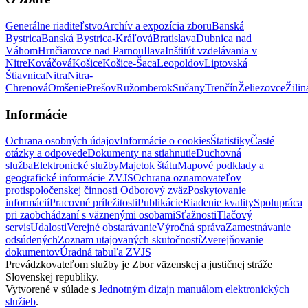
Generálne riaditeľstvo
Archív a expozícia zboru
Banská
Bystrica
Banská Bystrica-Kráľová
Bratislava
Dubnica nad
Váhom
Hrnčiarovce nad Parnou
Ilava
Inštitút vzdelávania v
Nitre
Kováčová
Košice
Košice-Šaca
Leopoldov
Liptovská
Štiavnica
Nitra
Nitra-
Chrenová
Omšenie
Prešov
Ružomberok
Sučany
Trenčín
Želiezovce
Žilin
Informácie
Ochrana osobných údajov
Informácie o cookies
Štatistiky
Časté
otázky a odpovede
Dokumenty na stiahnutie
Duchovná
služba
Elektronické služby
Majetok štátu
Mapové podklady a
geografické informácie ZVJS
Ochrana oznamovateľov
protispoločenskej činnosti
Odborový zväz
Poskytovanie
informácií
Pracovné príležitosti
Publikácie
Riadenie kvality
Spolupráca
pri zaobchádzaní s väznenými osobami
Sťažnosti
Tlačový
servis
Udalosti
Verejné obstarávanie
Výročná správa
Zamestnávanie
odsúdených
Zoznam utajovaných skutočností
Zverejňovanie
dokumentov
Úradná tabuľa ZVJS
Prevádzkovateľom služby je Zbor väzenskej a justičnej stráže
Slovenskej republiky.
Vytvorené v súlade s
Jednotným dizajn manuálom elektronických
služieb
.