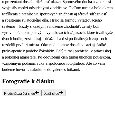
reprezentant dostal príležitosť ukázať športového ducha a zmerať si
svoje sily medzi odsúdenými z oddielov. Cieľom turnaja bolo okrem
rozšírenia a prehĺbenia športových zručností aj férová súťaživosť
a spestrenie sviatočného dňa. Hralo sa formou vyraďovacieho
systému – každý s každým a môžeme zhodnotiť, že sily boli
vyrovnané. Po napínavých vyraďovacích zápasoch, ktoré trvali vyše
dvoch hodín, zostali traja súťažiaci a tí si po finálových zápasoch
rozdelili prvé tri miesta. Okrem diplomov dostali víťazi aj sladké
prekvapenie v podobe čokolády. Celý turnaj prebiehal v priateľskej
a pokojnej atmosfére.
Po odovzdaní cien turnaj ukončili potleskom,
vzájomným podaním ruky a spoločnou fotografiou.
Ale čo vám
budeme hovoriť, nakuknite do galérie s fotkami.
Fotografie k článku
Predchádzajúci slide
Ďalší slide