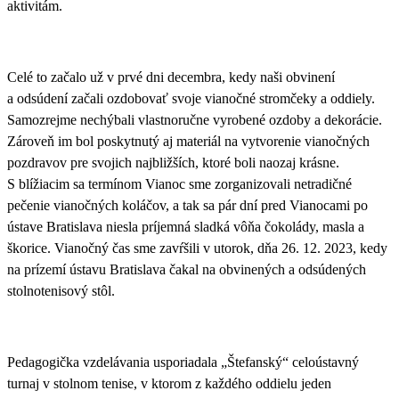
aktivitám.
Celé to začalo už v prvé dni decembra, kedy naši
obvinení
a odsúdení začali ozdobovať svoje vianočné stromčeky a oddiely
.
Samozrejme nechýbali vlastnoručne vyrobené ozdoby a dekorácie.
Zároveň im bol poskytnutý aj
materiál na vytvorenie vianočných
pozdravov pre svojich najbližších
, ktoré boli naozaj krásne.
S blížiacim sa termínom Vianoc sme zorganizovali
netradičné
pečenie vianočných koláčov,
a tak sa pár dní pred Vianocami po
ústave Bratislava niesla príjemná sladká vôňa čokolády, masla a
škorice. Vianočný čas sme zavŕšili v utorok, dňa 26. 12. 2023, kedy
na prízemí ústavu Bratislava čakal na obvinených a odsúdených
stolnotenisový stôl
.
Pedagogička vzdelávania usporiadala
„Štefanský“ celoústavný
turnaj v stolnom tenise
, v ktorom z každého oddielu jeden