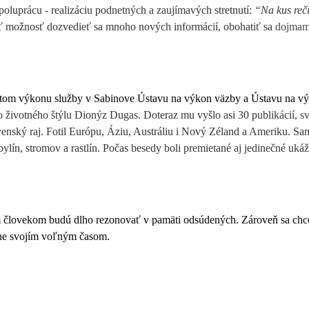
oluprácu - realizáciu podnetných a zaujímavých stretnutí:
“Na kus reč
 možnosť dozvedieť sa mnoho nových informácií, obohatiť sa
dojmami
stom výkonu služby v Sabinove Ústavu na výkon väzby a Ústavu na vý
ho životného štýlu Dionýz Dugas
. Doteraz mu vyšlo asi 30 publikácií, s
enský raj. Fotil Európu, Áziu, Austráliu i Nový Zéland a Ameriku. Samost
ylín, stromov a rastlín. Počas besedy boli premietané aj jedinečné ukážk
nym človekom budú dlho rezonovať v pamäti odsúdených. Zároveň sa ch
avne svojím voľným časom.