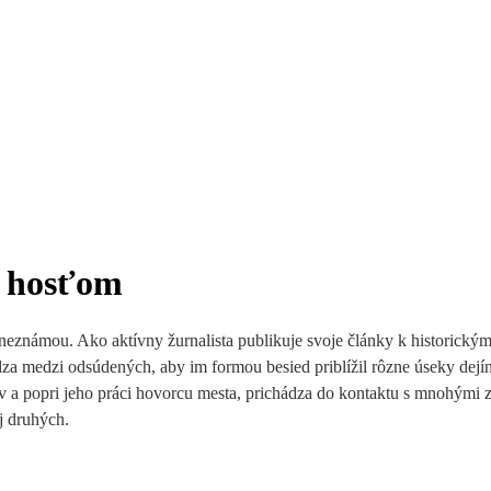
o hosťom
u neznámou
. Ako aktívny žurnalista publikuje svoje články k historick
dza medzi odsúdených, aby im formou besied priblížil rôzne úseky dejí
v a popri jeho práci hovorcu mesta, prichádza do kontaktu s mnohými 
j druhých.