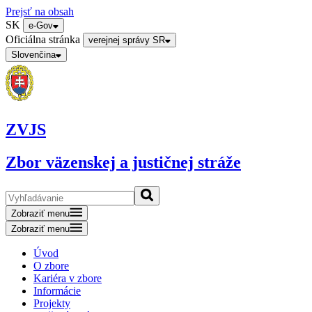
Prejsť na obsah
SK
e-Gov
Oficiálna stránka
verejnej správy SR
Slovenčina
ZVJS
Zbor väzenskej a justičnej stráže
Zobraziť menu
Zobraziť menu
Úvod
O zbore
Kariéra v zbore
Informácie
Projekty