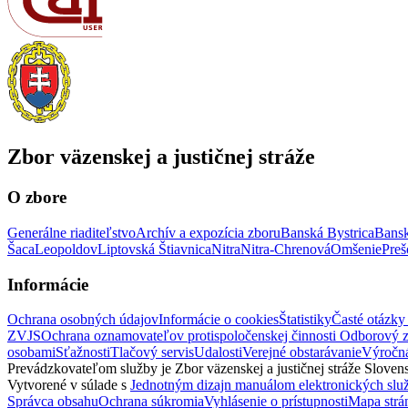
Zbor väzenskej a justičnej stráže
O zbore
Generálne riaditeľstvo
Archív a expozícia zboru
Banská Bystrica
Bansk
Šaca
Leopoldov
Liptovská Štiavnica
Nitra
Nitra-Chrenová
Omšenie
Preš
Informácie
Ochrana osobných údajov
Informácie o cookies
Štatistiky
Časté otázky
ZVJS
Ochrana oznamovateľov protispoločenskej činnosti
Odborový 
osobami
Sťažnosti
Tlačový servis
Udalosti
Verejné obstarávanie
Výročná
Prevádzkovateľom služby je Zbor väzenskej a justičnej stráže Slovens
Vytvorené v súlade s
Jednotným dizajn manuálom elektronických slu
Správca obsahu
Ochrana súkromia
Vyhlásenie o prístupnosti
Mapa strá