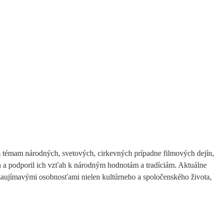
ým témam národných, svetových, cirkevných prípadne filmových dejín,
n a podporil ich vzťah k národným hodnotám a tradíciám. Aktuálne
zaujímavými osobnosťami nielen kultúrneho a spoločenského života,