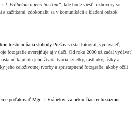
i s J. Vrábelom a jeho hosťom“
, kde bude viesť rozhovory so
 a zážitkami, zdokonaliť sa v komunikácii a kladení otázok
kon trestu odňatia slobody
Prešov
sa stal
fotograf, vydavateľ,
voje fotografie uverejňuje aj v tlači. Od roku 2000 už začal vydávať
atnú kapitolu jeho života tvoria kvietky, rastlinky, lístky a
y jeho celoživotnej tvorby a sprístupnené fotografie, akoby ožili
ceme poďakovať Mgr. J. Vrábelovi za nekončiaci entuziazmus