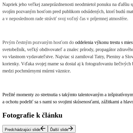
Napriek jeho veľkej zaneprázdnenosti neodmietol ponuku na ďalšiu sp
svojím pozvaným hosťom pred publikom odsúdených, ktorí budú mať
a v neposlednom rade stráviť svoj voľný čas v príjemnej atmosfére.
Prvým čestným pozvaným hosťom do
oddelenia výkonu trestu s mie
svetobežník, veľký obdivovateľ a znalec prírody, propagátor zdravé
vo vlastnom vydavateľstve. Najviac si zamiloval Tatry, Pieniny a Slov
korienky. Vďaka svojej mame sa dostal aj k fotografovaniu liečivých b
medzi pochmúrnymi múrmi väznice.
Prežité momenty zo stretnutia s takýmto talentovaným a inšpiratív
a ochotu podeliť sa s nami so svojimi skúsenosťami, zážitkami a hl
Fotografie k článku
Predchádzajúci slide
Ďalší slide