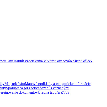
rnou
Ilava
Inštitút vzdelávania v Nitre
Kováčová
Košice
Košice-
žby
Majetok štátu
Mapové podklady a geografické informácie
lity
Spolupráca pri zaobchádzaní s väznenými
erejňovanie dokumentov
Úradná tabuľa ZVJS