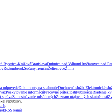
á Bystrica-Kráľová
Bratislava
Dubnica nad Váhom
Hrnčiarovce nad Pa
ov
Ružomberok
Sučany
Trenčín
Želiezovce
Žilina
 a odpovede
Dokumenty na stiahnutie
Duchovná služba
Elektronické slu
zväz
Poskytovanie informácií
Pracovné príležitosti
Publikácie
Riadenie kva
 správa
Zamestnávanie odsúdených
Zoznam utajovaných skutočností
Zv
kej republiky.
žieb
.
nok
RSS kanál