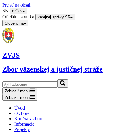
Prejsť na obsah
SK
e-Gov
Oficiálna stránka
verejnej správy SR
Slovenčina
ZVJS
Zbor väzenskej a justičnej stráže
Zobraziť menu
Zobraziť menu
Úvod
O zbore
Kariéra v zbore
Informácie
Projekty