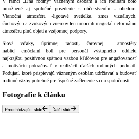
V rámci „
Dňa rodiny”
väzneným osobám a ich rodinám bolo
umožnené aj spoločné posedenie s občerstvením - obedom.
Vianočná atmosféra -ligotavé svetielka, zmes vizuálnych,
čuchových a zvukových vnemov len
umocnili magickú neformálnu
atmosféru plnú objatí a vzájomnej podpory.
Slová vďaky, úprimnej radosti, čarovnej atmosféry
nabitej emóciami boli pre personál výstupného oddielu
najkrajšou pozitívnou spätnou väzbou kľúčovou pre angažovanosť
a motiváciu pokračovať v realizácií ďalších rodinných podujatí.
Podujatí, ktoré prispievajú väzneným osobám udržiavať a budovať
rodinné väzby potrebné pre úspešné začlenenie sa do spoločnosti.
Fotografie k článku
Predchádzajúci slide
Ďalší slide