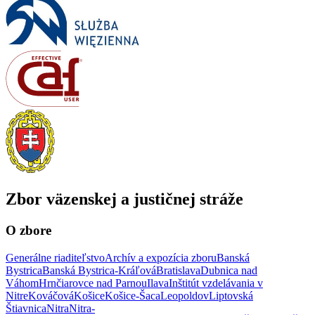
Zbor väzenskej a justičnej stráže
O zbore
Generálne riaditeľstvo
Archív a expozícia zboru
Banská
Bystrica
Banská Bystrica-Kráľová
Bratislava
Dubnica nad
Váhom
Hrnčiarovce nad Parnou
Ilava
Inštitút vzdelávania v
Nitre
Kováčová
Košice
Košice-Šaca
Leopoldov
Liptovská
Štiavnica
Nitra
Nitra-