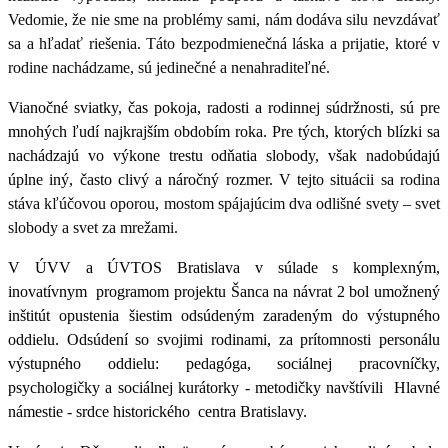
Vedomie, že nie sme na problémy sami, nám dodáva silu nevzdávať
sa a hľadať riešenia.
Táto bezpodmienečná láska a prijatie
, ktoré v
rodine
nachádzame, sú jedinečné a nenahraditeľné.
Vianočné sviatky, čas pokoja, radosti a rodinnej súdržnosti,
sú pre
mnohých ľudí najkrajším obdobím roka. Pre tých, ktorých blízki sa
nachádzajú vo výkone trestu odňatia slobody, však nadobúdajú
úplne iný, často clivý a náročný rozmer. V tejto situácii sa
rodina
stáva kľúčovou oporou
, mostom spájajúcim dva odlišné svety – svet
slobody a svet za mrežami.
V ÚVV a ÚVTOS Bratislava v súlade s komplexným,
inovatívnym programom projektu Šanca na návrat 2 bol umožnený
inštitút opustenia šiestim odsúdeným zaradeným do výstupného
oddielu.
Odsúdení so svojimi rodinami, za prítomnosti personálu
výstupného oddielu: pedagóga, sociálnej pracovníčky,
psychologičky a sociálnej kurátorky - metodičky navštívili Hlavné
námestie - srdce historického centra Bratislavy.