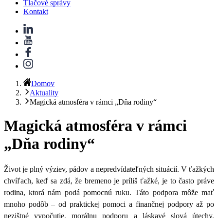
Tlačové správy
Kontakt
Domov
Aktuality
Magická atmosféra v rámci „Dňa rodiny“
Magická atmosféra v rámci
„Dňa rodiny“
Život je plný výziev, pádov a nepredvídateľných situácií. V ťažkých
chvíľach, keď sa zdá, že bremeno je príliš ťažké, je to často práve
rodina, ktorá nám podá pomocnú ruku.
Táto podpora môže mať
mnoho podôb – od praktickej pomoci a finančnej podpory až po
nezištné vypočutie, morálnu podporu a láskavé slová útechy.