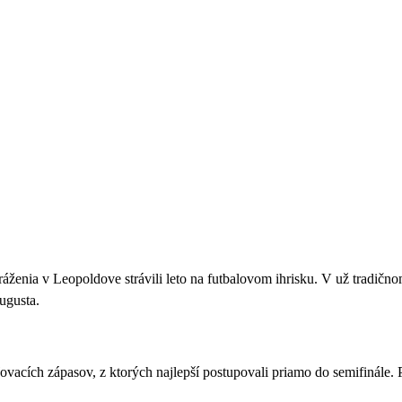
ženia v Leopoldove strávili leto na futbalovom ihrisku. V už
tradičnom
augusta.
acích zápasov, z ktorých najlepší postupovali priamo do semifinále.