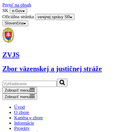
Prejsť na obsah
SK
e-Gov
Oficiálna stránka
verejnej správy SR
Slovenčina
ZVJS
Zbor väzenskej a justičnej stráže
Zobraziť menu
Zobraziť menu
Úvod
O zbore
Kariéra v zbore
Informácie
Projekty