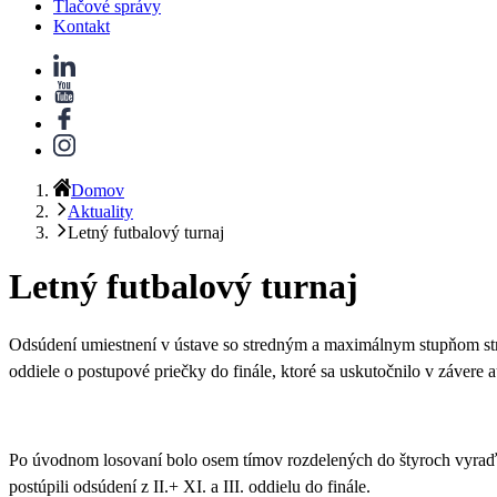
Tlačové správy
Kontakt
Domov
Aktuality
Letný futbalový turnaj
Letný futbalový turnaj
Odsúdení umiestnení v ústave so stredným a maximálnym stupňom strá
oddiele o postupové priečky do finále
, ktoré sa uskutočnilo v závere 
Po úvodnom losovaní bolo osem tímov rozdelených do štyroch vyraďov
postúpili odsúdení z II.+ XI. a III. oddielu do finále.